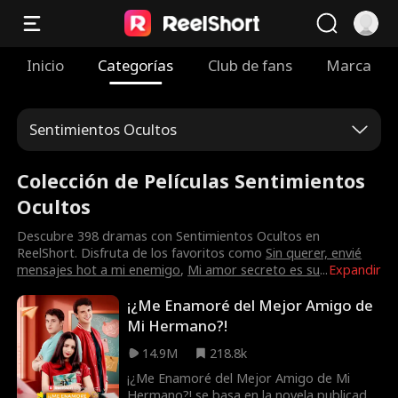
Inicio
Categorías
Club de fans
Marca
Sentimientos Ocultos
Colección de Películas Sentimientos
Ocultos
Descubre 398 dramas con Sentimientos Ocultos en
ReelShort. Disfruta de los favoritos como
Sin querer, envié
mensajes hot a mi enemigo
,
Mi amor secreto es su
...
Expandir
¡¿Me Enamoré del Mejor Amigo de
Mi Hermano?!
14.9M
218.8k
¡¿Me Enamoré del Mejor Amigo de Mi
Hermano?! se basa en la novela publicada