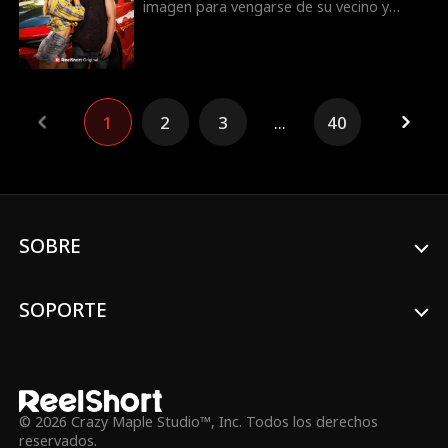
imagen para vengarse de su vecino y
acosador, Cam, Quinn se convierte en el
blanco de una apuesta en toda la escuela
por su virginidad. Con todos los chicos —e
incluso algunas chicas— intentando
conquistarla, ¿hasta dónde llegará antes
1
2
3
...
40
de descubrir que quien sabotea cada uno
de sus intentos es, en realidad, el único
que la quiere?
SOBRE
SOPORTE
© 2026 Crazy Maple Studio™, Inc. Todos los derechos
reservados.