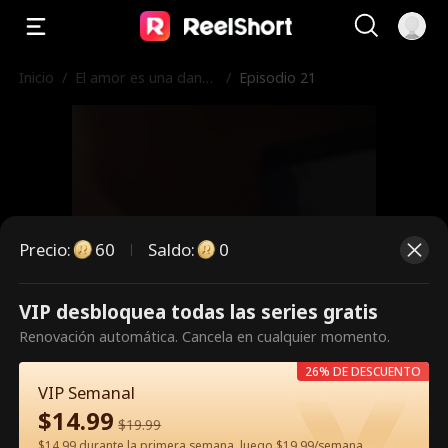
Inicio
/
El amor es una danza
/
Episodio 21
peligrosa
Precio
:
60
Saldo
:
0
VIP desbloquea todas las series gratis
Es un episodio de pago.
Renovación automática. Cancela en cualquier momento.
Desbloquéalo para verlo.
26% DE DESCUENTO
VIP Semanal
$
14.99
$
19.99
60
Desbloquear ahora
$14.99 durante la primera semana, luego $19.99/semana.