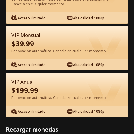
Cancela en cualquier momento.
Ver gratis en la app
Acceso ilimitado
Alta calidad 1080p
VIP Mensual
$
39.99
Renovación automática. Cancela en cualquier momento.
Acceso ilimitado
Alta calidad 1080p
Episodio 21 - El amor es una danza
VIP Anual
peligrosa Película Completa
$
199.99
Renovación automática. Cancela en cualquier momento.
0-49
50-74
Todos los Episodios
Acceso ilimitado
Alta calidad 1080p
21
22
23
24
25
2
Recargar monedas