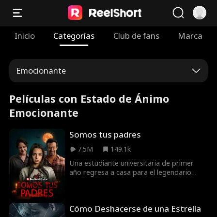
Inicio
Categorías
Club de fans
Marca
Emocionante
Películas con Estado de Ánimo
Emocionante
Somos tus padres
7.5M
149.1k
Una estudiante universitaria de primer
año regresa a casa para el legendario
banquete de Acción de Gracias de su
familia y empieza a sospechar que algo
anda muy mal con sus padres.
Cómo Deshacerse de una Estrella