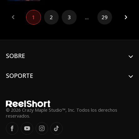
repente por el mejor amigo de su padre y
socio misterioso, Chris Collins, se da
1
2
3
...
29
cuenta de que preferiría haber sido
atrapada por la policía. Chris, siempre en
modo sobreprotector, irrita a Harper,
hasta que ella se da cuenta de que
necesita que se vaya. Junto a su mejor
amiga María, idea la Operación Seducción,
planeando que Chris se enamore de ella
SOBRE
para que su padre lo eche. Pero cada vez
que Chris salva a Harper de problemas,
ella se acerca más a darse cuenta de que
SOPORTE
tal vez siente algo por él.
© 2026 Crazy Maple Studio™, Inc. Todos los derechos
reservados.