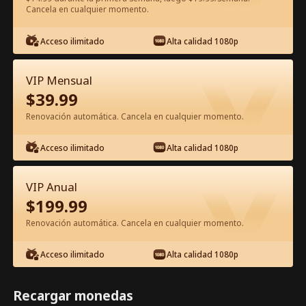
Cancela en cualquier momento.
Ver gratis en la app
Acceso ilimitado
Alta calidad 1080p
VIP Mensual
$
39.99
Renovación automática. Cancela en cualquier momento.
Acceso ilimitado
Alta calidad 1080p
Episodio 25 - El amor es una danza
VIP Anual
peligrosa Película Completa
$
199.99
Renovación automática. Cancela en cualquier momento.
0-49
50-74
Todos los Episodios
Acceso ilimitado
Alta calidad 1080p
25
26
27
28
29
3
Recargar monedas