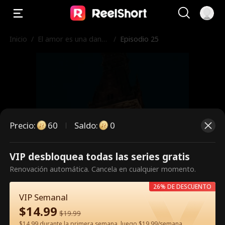
Inicio
/
El amor es una danza
/
Episodio 25
peligrosa
Precio
:
60
Saldo
:
0
VIP desbloquea todas las series gratis
Es un episodio de pago.
Renovación automática. Cancela en cualquier momento.
Desbloquéalo para verlo.
26% DE DESCUENTO
VIP Semanal
$
14.99
$
19.99
60
Desbloquear ahora
$14.99 durante la primera semana, luego $19.99/semana.