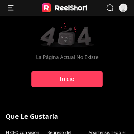
La Página Actual No Existe
Inicio
Que Le Gustaría
Doblado
Doblado
Tendencias
El CEO con visión
Regreso del
Apártense, llegó el