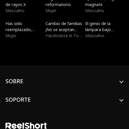
de rayos X
reformatorio
magnate
Masculino
Mujer
Masculino
Nuevo
Doblado
Doblado
Has sido
Cambio de familias:
El genio de la
reemplazado,
¡No se aceptan
lámpara bajo
primer amor
Mujer
devoluciones!
Haciéndose el Tonto
contrato
Masculino
SOBRE
SOPORTE