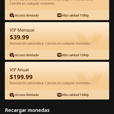
Cancela en cualquier momento.
Ver gratis en la app
Acceso ilimitado
Alta calidad 1080p
VIP Mensual
$
39.99
Renovación automática. Cancela en cualquier momento.
Acceso ilimitado
Alta calidad 1080p
Episodio 33 - El amor es una danza
peligrosa Película Completa
VIP Anual
$
199.99
0-49
50-74
Todos los Episodios
Renovación automática. Cancela en cualquier momento.
33
34
35
36
37
3
Acceso ilimitado
Alta calidad 1080p
Recargar monedas