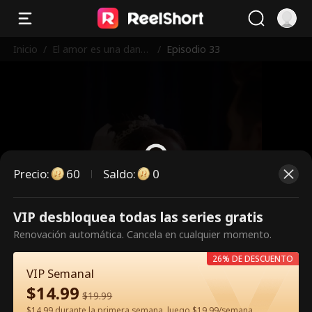
Inicio
/
El amor es una danza
/
Episodio 33
peligrosa
Precio
:
60
Saldo
:
0
VIP desbloquea todas las series gratis
Es un episodio de pago.
Renovación automática. Cancela en cualquier momento.
Desbloquéalo para verlo.
26% DE DESCUENTO
VIP Semanal
$
14.99
60
Desbloquear ahora
$
19.99
$14.99 durante la primera semana, luego $19.99/semana.