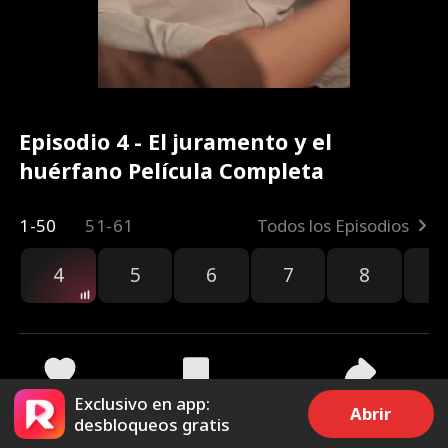
Episodio 4 - El juramento y el
huérfano Película Completa
1-50
51-61
Todos los Episodios
4
5
6
7
8
9
Exclusivo en app:
2.8k
7.1k
Compartir
Abrir
desbloqueos gratis