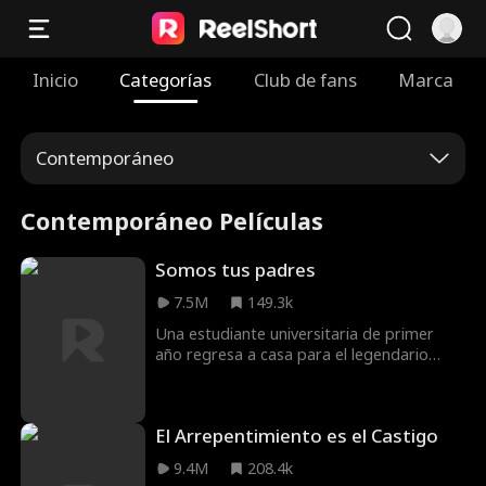
Inicio
Categorías
Club de fans
Marca
Contemporáneo
Contemporáneo Películas
Somos tus padres
7.5M
149.3k
Una estudiante universitaria de primer
año regresa a casa para el legendario
banquete de Acción de Gracias de su
familia y empieza a sospechar que algo
anda muy mal con sus padres.
El Arrepentimiento es el Castigo
9.4M
208.4k