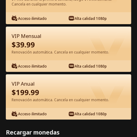
Cancela en cualquier momento.
Ver gratis en la app
Acceso ilimitado
Alta calidad 1080p
VIP Mensual
$
39.99
Renovación automática. Cancela en cualquier momento.
Acceso ilimitado
Alta calidad 1080p
Episodio 41 - El amor es una danza
peligrosa Película Completa
VIP Anual
$
199.99
0-49
50-74
Todos los Episodios
Renovación automática. Cancela en cualquier momento.
41
42
43
44
45
4
Acceso ilimitado
Alta calidad 1080p
Recargar monedas