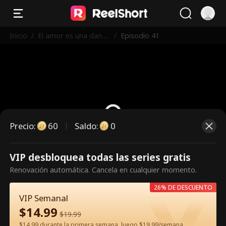
Inicio
/
El amor es una danza
/
Episodio 41
peligrosa
Precio
:
60
Saldo
:
0
VIP desbloquea todas las series gratis
Es un episodio de pago.
Renovación automática. Cancela en cualquier momento.
Desbloquéalo para verlo.
26% DE DESCUENTO
VIP Semanal
$
14.99
60
Desbloquear ahora
$
19.99
$14.99 durante la primera semana, luego $19.99/semana.