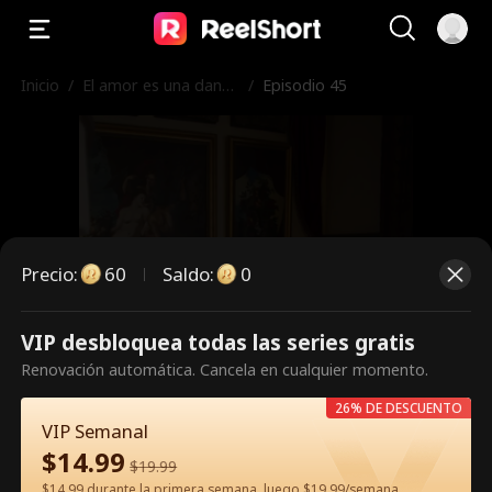
Inicio
/
El amor es una danza
/
Episodio 45
peligrosa
Precio
:
60
Saldo
:
0
VIP desbloquea todas las series gratis
Es un episodio de pago.
Renovación automática. Cancela en cualquier momento.
Desbloquéalo para verlo.
26% DE DESCUENTO
VIP Semanal
$
14.99
$
19.99
60
Desbloquear ahora
$14.99 durante la primera semana, luego $19.99/semana.