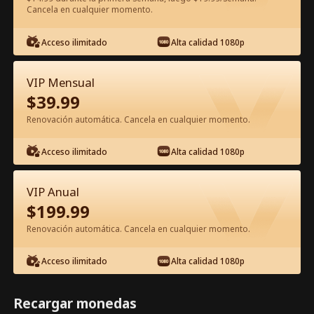
Cancela en cualquier momento.
Ver gratis en la app
Acceso ilimitado
Alta calidad 1080p
VIP Mensual
$
39.99
Renovación automática. Cancela en cualquier momento.
Acceso ilimitado
Alta calidad 1080p
Episodio 45 - El amor es una danza
VIP Anual
peligrosa Película Completa
$
199.99
Renovación automática. Cancela en cualquier momento.
0-49
50-74
Todos los Episodios
Acceso ilimitado
Alta calidad 1080p
44
45
46
47
48
49
Recargar monedas