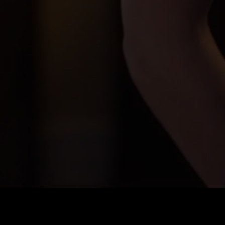
Precio
:
60
Saldo
:
0