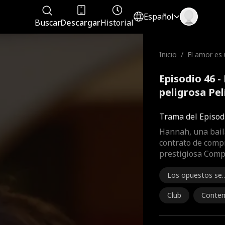
Español
Buscar
Descargar
Historial
Inicio
/
El amor es 
osa
Episodio 46 -
peligrosa Pe
Trama del Episod
Hannah, una bail
contrato de comp
prestigiosa Comp
Los opuestos se
atraen.
Club
Conte