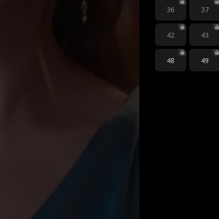
36
37
42
43
48
49