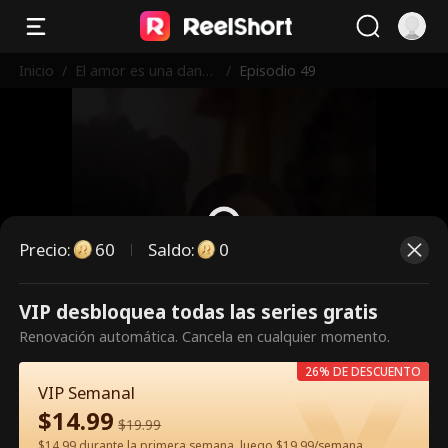
Inicio
/
El amor es una danza
/
Episodio 49
peligrosa
Precio
:
60
Saldo
:
0
VIP desbloquea todas las series gratis
Es un episodio de pago.
Renovación automática. Cancela en cualquier momento.
Desbloquéalo para verlo.
26% DE DESCUENTO
VIP Semanal
$
14.99
60
Desbloquear ahora
$
19.99
$14.99 durante la primera semana, luego $19.99/semana.