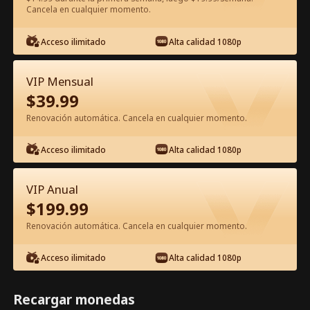
Cancela en cualquier momento.
Ver gratis en la app
Acceso ilimitado
Alta calidad 1080p
VIP Mensual
$
39.99
Renovación automática. Cancela en cualquier momento.
Acceso ilimitado
Alta calidad 1080p
Episodio 49 - El amor es una danza
peligrosa Película Completa
VIP Anual
$
199.99
0-49
50-74
Todos los Episodios
Renovación automática. Cancela en cualquier momento.
44
45
46
47
48
49
Acceso ilimitado
Alta calidad 1080p
Recargar monedas