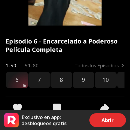
Episodio 6 - Encarcelado a Poderoso
Película Completa
1-50
51-80
Todos los Episodios
6
7
8
9
10
1
Exclusivo en app:
1.7k
9.8k
Compartir
Abrir
desbloqueos gratis