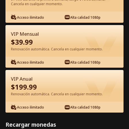
Cancela en cualquier momento.
Ver gratis en la app
Acceso ilimitado
Alta calidad 1080p
VIP Mensual
$
39.99
Renovación automática. Cancela en cualquier momento.
Acceso ilimitado
Alta calidad 1080p
Episodio 60 - Lo Siento, Querida Hija
VIP Anual
Película Completa
$
199.99
Renovación automática. Cancela en cualquier momento.
1-50
51-85
Todos los Episodios
Acceso ilimitado
Alta calidad 1080p
60
61
62
63
64
6
Recargar monedas