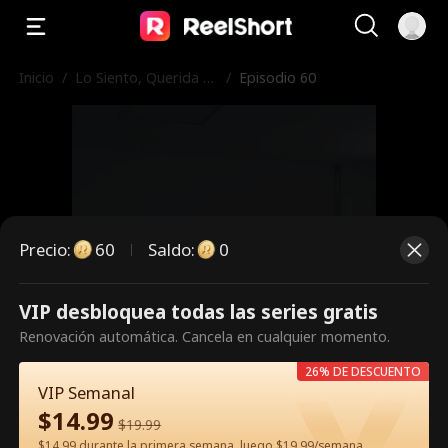
Inicio
/
Lo Siento, Querida Hi
/
Episodio 60
ja
Precio
:
60
Saldo
:
0
VIP desbloquea todas las series gratis
Es un episodio de pago.
Renovación automática. Cancela en cualquier momento.
Desbloquéalo para verlo.
26% DE DESCUENTO
VIP Semanal
$
14.99
$
19.99
60
Desbloquear ahora
$14.99 durante la primera semana, luego $19.99/semana.