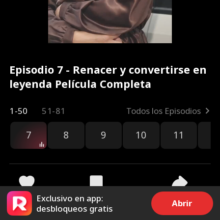
Episodio 7 - Renacer y convertirse en
leyenda Película Completa
1-50
51-81
Todos los Episodios
7
8
9
10
11
1
Exclusivo en app:
2.8k
48.4k
Compartir
Abrir
desbloqueos gratis