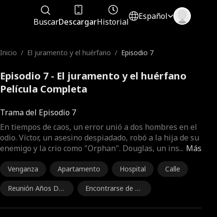
Español
Buscar
Descargar
Historial
Inicio
/
El juramento y el huérfano
/
Episodio 7
Episodio 7 - El juramento y el huérfano
Película Completa
Trama del Episodio 7
En tiempos de caos, un error unió a dos hombres en el
odio. Víctor, un asesino despiadado, robó a la hija de su
enemigo y la crio como "Orphan". Douglas, un ins
...
Más
Venganza
Apartamento
Hospital
Calle
Reunión Años Des
Encontrarse de nu
pués
evo