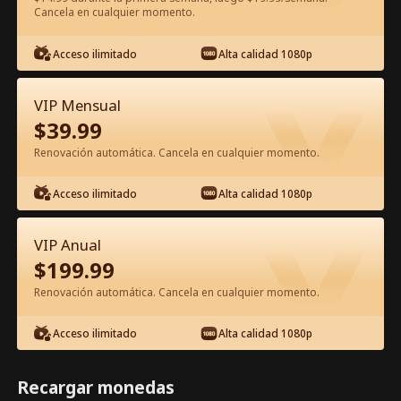
Cancela en cualquier momento.
Ver gratis en la app
Acceso ilimitado
Alta calidad 1080p
VIP Mensual
$
39.99
Renovación automática. Cancela en cualquier momento.
Acceso ilimitado
Alta calidad 1080p
Episodio 73 - El amor es una danza
VIP Anual
peligrosa Película Completa
$
199.99
Renovación automática. Cancela en cualquier momento.
0-49
50-74
Todos los Episodios
Acceso ilimitado
Alta calidad 1080p
69
70
71
72
73
74
Recargar monedas