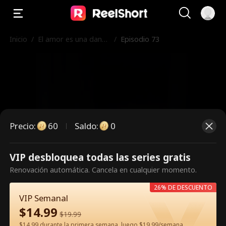
Inicio
/
El amor es una danza
/
Episodio 73
peligrosa
Precio
:
60
Saldo
:
0
VIP desbloquea todas las series gratis
Es un episodio de pago.
Renovación automática. Cancela en cualquier momento.
Desbloquéalo para verlo.
26% DE DESCUENTO
VIP Semanal
$
14.99
$
19.99
60
Desbloquear ahora
$14.99 durante la primera semana, luego $19.99/semana.