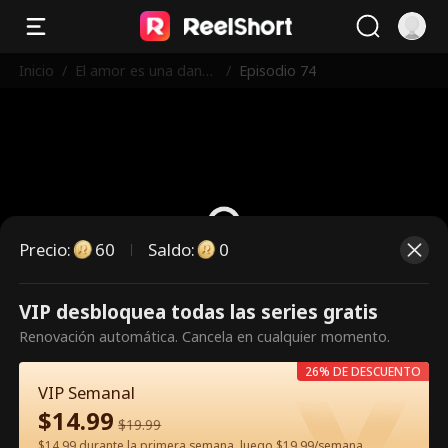
Inicio
/
El amor es una danza
/
Episodio 74
peligrosa
Precio
:
60
Saldo
:
0
VIP desbloquea todas las series gratis
Es un episodio de pago.
Renovación automática. Cancela en cualquier momento.
Desbloquéalo para verlo.
26% DE DESCUENTO
VIP Semanal
$
14.99
60
Desbloquear ahora
$
19.99
$14.99 durante la primera semana, luego $19.99/semana.