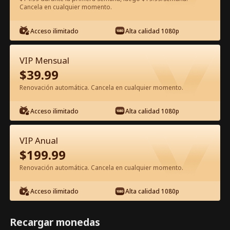
Cancela en cualquier momento.
Ver gratis en la app
Acceso ilimitado
Alta calidad 1080p
VIP Mensual
$
39.99
Renovación automática. Cancela en cualquier momento.
Acceso ilimitado
Alta calidad 1080p
Episodio 74 - El amor es una danza
peligrosa Película Completa
VIP Anual
$
199.99
0-49
50-74
Todos los Episodios
Renovación automática. Cancela en cualquier momento.
69
70
71
72
73
74
Acceso ilimitado
Alta calidad 1080p
Recargar monedas