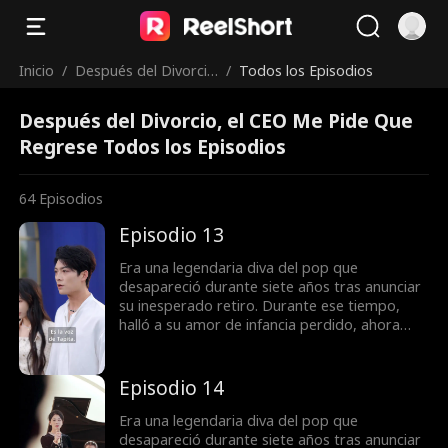
Inicio
/
Después del Divorci
/
Todos los Episodios
o, el CEO Me Pide Qu
Después del Divorcio, el CEO Me Pide Que
e Regrese
Regrese Todos los Episodios
64
Episodios
Episodio 13
Era una legendaria diva del pop que
desapareció durante siete años tras anunciar
su inesperado retiro. Durante ese tiempo,
halló a su amor de infancia perdido, ahora
sumido en la oscuridad tras un trágico
accidente automovilístico. Ella lo cuidó con
entrega absoluta, pero al recuperar la vista, él
Episodio 14
volvió a los brazos de su primer amor.
Comprendiendo que era hora de renacer, ella
Era una legendaria diva del pop que
lo dejó atrás y regresó al escenario con una
desapareció durante siete años tras anunciar