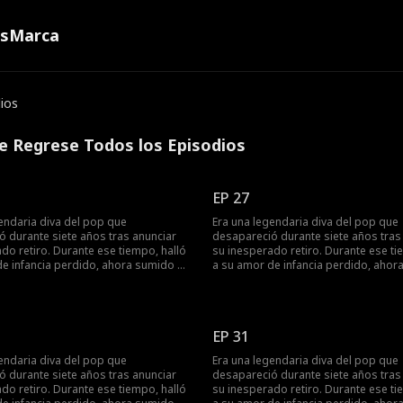
ns
Marca
ios
e Regrese Todos los Episodios
EP 27
endaria diva del pop que
Era una legendaria diva del pop que
 durante siete años tras anunciar
desapareció durante siete años tras
do retiro. Durante ese tiempo, halló
su inesperado retiro. Durante ese ti
de infancia perdido, ahora sumido en
a su amor de infancia perdido, ahor
d tras un trágico accidente
la oscuridad tras un trágico accident
tico. Ella lo cuidó con entrega
automovilístico. Ella lo cuidó con ent
ro al recuperar la vista, él volvió a
absoluta, pero al recuperar la vista, é
 de su primer amor. Comprendiendo
los brazos de su primer amor. Com
EP 31
a de renacer, ella lo dejó atrás y
que era hora de renacer, ella lo dejó 
 escenario con una majestuosa
regresó al escenario con una majes
endaria diva del pop que
Era una legendaria diva del pop que
. En su concierto, un video de su voz
reaparición. En su concierto, un vide
 durante siete años tras anunciar
desapareció durante siete años tras
 le reveló una verdad impactante: su
cautivadora le reveló una verdad imp
do retiro. Durante ese tiempo, halló
su inesperado retiro. Durante ese ti
mpre fue la mujer que anheló
esposa siempre fue la mujer que an