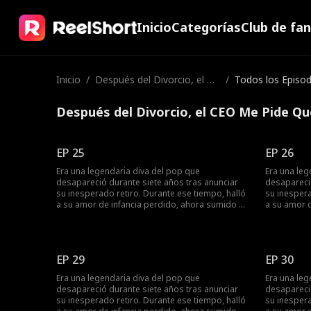
Inicio
Categorías
Club de fa
Inicio
/
Después del Divorcio, el CE
/
Todos los Episod
O Me Pide Que Regrese
Después del Divorcio, el CEO Me Pide Qu
EP 25
EP 26
Era una legendaria diva del pop que
Era una leg
desapareció durante siete años tras anunciar
desapareció
su inesperado retiro. Durante ese tiempo, halló
su inespera
a su amor de infancia perdido, ahora sumido en
a su amor 
la oscuridad tras un trágico accidente
la oscurida
automovilístico. Ella lo cuidó con entrega
automovilís
absoluta, pero al recuperar la vista, él volvió a
absoluta, pe
los brazos de su primer amor. Comprendiendo
los brazos
EP 29
EP 30
que era hora de renacer, ella lo dejó atrás y
que era hor
regresó al escenario con una majestuosa
regresó al
Era una legendaria diva del pop que
Era una leg
reaparición. En su concierto, un video de su voz
reaparición
desapareció durante siete años tras anunciar
desapareció
cautivadora le reveló una verdad impactante: su
cautivadora
su inesperado retiro. Durante ese tiempo, halló
su inespera
esposa siempre fue la mujer que anheló
esposa sie