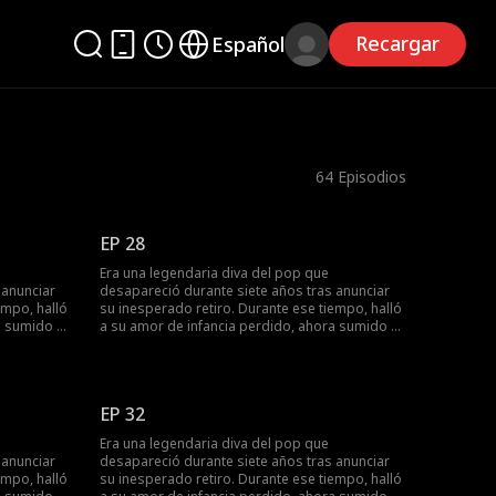
Recargar
Español
64
Episodios
EP 28
Era una legendaria diva del pop que
 anunciar
desapareció durante siete años tras anunciar
empo, halló
su inesperado retiro. Durante ese tiempo, halló
a sumido en
a su amor de infancia perdido, ahora sumido en
e
la oscuridad tras un trágico accidente
rega
automovilístico. Ella lo cuidó con entrega
l volvió a
absoluta, pero al recuperar la vista, él volvió a
prendiendo
los brazos de su primer amor. Comprendiendo
EP 32
atrás y
que era hora de renacer, ella lo dejó atrás y
tuosa
regresó al escenario con una majestuosa
Era una legendaria diva del pop que
o de su voz
reaparición. En su concierto, un video de su voz
 anunciar
desapareció durante siete años tras anunciar
actante: su
cautivadora le reveló una verdad impactante: su
empo, halló
su inesperado retiro. Durante ese tiempo, halló
heló
esposa siempre fue la mujer que anheló