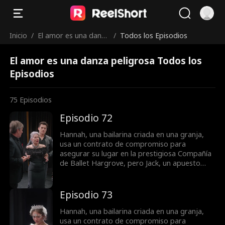
Inicio
/
El amor es una danza
/
Todos los Episodios
peligrosa
El amor es una danza peligrosa Todos los
Episodios
75
Episodios
Episodio 72
Hannah, una bailarina criada en una granja,
usa un contrato de compromiso para
asegurar su lugar en la prestigiosa Compañía
de Ballet Hargrove, pero Jack, un apuesto
asesino, la interrumpe y la obliga a ayudarlo.
Él es un obstáculo peligroso, hasta que
Hannah descubre que en realidad podría
Episodio 73
darle todo lo que siempre ha deseado. Justo
cuando finalmente se rinde a sus
Hannah, una bailarina criada en una granja,
sentimientos, él se aleja… Pero cuando
usa un contrato de compromiso para