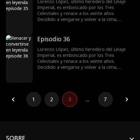
de la familia Vega, derrota al gran maestro
Lorenzo López, último heredero del Linaje
Valeriano y se convierte en una figura
Imperial, es emboscado por los Tres
destacada.
Celestiales y renace a los veinte años.
Decidido a vengarse y volver a la cima,
obtiene el apoyo de la familia Vega y conoce a
la superestrella Bella Ruiz. Mientras castiga a
quienes lo despreciaron y humilla a su exnovia
Episodio 36
Samantha Salazar. Lorenzo resuelve la crisis
de la familia Vega, derrota al gran maestro
Lorenzo López, último heredero del Linaje
Valeriano y se convierte en una figura
Imperial, es emboscado por los Tres
destacada.
Celestiales y renace a los veinte años.
Decidido a vengarse y volver a la cima,
obtiene el apoyo de la familia Vega y conoce a
la superestrella Bella Ruiz. Mientras castiga a
quienes lo despreciaron y humilla a su exnovia
Samantha Salazar. Lorenzo resuelve la crisis
de la familia Vega, derrota al gran maestro
1
2
3
...
7
Valeriano y se convierte en una figura
destacada.
SOBRE