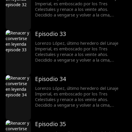
Valeriano y se convierte en una figura
Imperial, es emboscado por los Tres
destacada.
Celestiales y renace a los veinte años.
Decidido a vengarse y volver a la cima,
obtiene el apoyo de la familia Vega y conoce a
la superestrella Bella Ruiz. Mientras castiga a
quienes lo despreciaron y humilla a su exnovia
Episodio 33
Samantha Salazar. Lorenzo resuelve la crisis
de la familia Vega, derrota al gran maestro
Lorenzo López, último heredero del Linaje
Valeriano y se convierte en una figura
Imperial, es emboscado por los Tres
destacada.
Celestiales y renace a los veinte años.
Decidido a vengarse y volver a la cima,
obtiene el apoyo de la familia Vega y conoce a
la superestrella Bella Ruiz. Mientras castiga a
quienes lo despreciaron y humilla a su exnovia
Episodio 34
Samantha Salazar. Lorenzo resuelve la crisis
de la familia Vega, derrota al gran maestro
Lorenzo López, último heredero del Linaje
Valeriano y se convierte en una figura
Imperial, es emboscado por los Tres
destacada.
Celestiales y renace a los veinte años.
Decidido a vengarse y volver a la cima,
obtiene el apoyo de la familia Vega y conoce a
la superestrella Bella Ruiz. Mientras castiga a
quienes lo despreciaron y humilla a su exnovia
Episodio 35
Samantha Salazar. Lorenzo resuelve la crisis