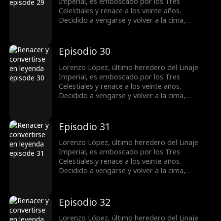
Valeriano y se convierte en una figura
Imperial, es emboscado por los Tres
destacada.
Celestiales y renace a los veinte años.
Decidido a vengarse y volver a la cima,
obtiene el apoyo de la familia Vega y conoce a
la superestrella Bella Ruiz. Mientras castiga a
quienes lo despreciaron y humilla a su exnovia
Episodio 30
Samantha Salazar. Lorenzo resuelve la crisis
de la familia Vega, derrota al gran maestro
Lorenzo López, último heredero del Linaje
Valeriano y se convierte en una figura
Imperial, es emboscado por los Tres
destacada.
Celestiales y renace a los veinte años.
Decidido a vengarse y volver a la cima,
obtiene el apoyo de la familia Vega y conoce a
la superestrella Bella Ruiz. Mientras castiga a
quienes lo despreciaron y humilla a su exnovia
Episodio 31
Samantha Salazar. Lorenzo resuelve la crisis
de la familia Vega, derrota al gran maestro
Lorenzo López, último heredero del Linaje
Valeriano y se convierte en una figura
Imperial, es emboscado por los Tres
destacada.
Celestiales y renace a los veinte años.
Decidido a vengarse y volver a la cima,
obtiene el apoyo de la familia Vega y conoce a
la superestrella Bella Ruiz. Mientras castiga a
quienes lo despreciaron y humilla a su exnovia
Episodio 32
Samantha Salazar. Lorenzo resuelve la crisis
de la familia Vega, derrota al gran maestro
Lorenzo López, último heredero del Linaje