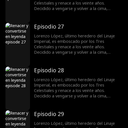
destacada.
Celestiales y renace a los veinte años.
Decidido a vengarse y volver a la cima,
obtiene el apoyo de la familia Vega y conoce a
la superestrella Bella Ruiz. Mientras castiga a
quienes lo despreciaron y humilla a su exnovia
Episodio 27
Samantha Salazar. Lorenzo resuelve la crisis
de la familia Vega, derrota al gran maestro
Lorenzo López, último heredero del Linaje
Valeriano y se convierte en una figura
Imperial, es emboscado por los Tres
destacada.
Celestiales y renace a los veinte años.
Decidido a vengarse y volver a la cima,
obtiene el apoyo de la familia Vega y conoce a
la superestrella Bella Ruiz. Mientras castiga a
quienes lo despreciaron y humilla a su exnovia
Episodio 28
Samantha Salazar. Lorenzo resuelve la crisis
de la familia Vega, derrota al gran maestro
Lorenzo López, último heredero del Linaje
Valeriano y se convierte en una figura
Imperial, es emboscado por los Tres
destacada.
Celestiales y renace a los veinte años.
Decidido a vengarse y volver a la cima,
obtiene el apoyo de la familia Vega y conoce a
la superestrella Bella Ruiz. Mientras castiga a
quienes lo despreciaron y humilla a su exnovia
Episodio 29
Samantha Salazar. Lorenzo resuelve la crisis
de la familia Vega, derrota al gran maestro
Lorenzo López, último heredero del Linaje