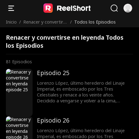
Inicio
/
Renacer y convertirs
/
Todos los Episodios
e en leyenda
Renacer y convertirse en leyenda Todos
los Episodios
81
Episodios
Episodio 25
Lorenzo López, último heredero del Linaje
Imperial, es emboscado por los Tres
Celestiales y renace a los veinte años.
Decidido a vengarse y volver a la cima,
obtiene el apoyo de la familia Vega y conoce a
la superestrella Bella Ruiz. Mientras castiga a
quienes lo despreciaron y humilla a su exnovia
Episodio 26
Samantha Salazar. Lorenzo resuelve la crisis
de la familia Vega, derrota al gran maestro
Lorenzo López, último heredero del Linaje
Valeriano y se convierte en una figura
Imperial, es emboscado por los Tres