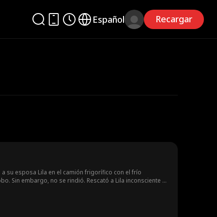
Recargar
Español
su esposa Lila en el camión frigorífico con el frío
bo. Sin embargo, no se rindió. Rescató a Lila inconsciente y
al enfrentar la horrible verdad: casi había matado a su