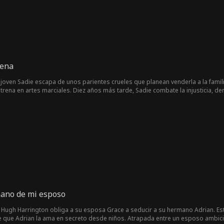
rena
 joven Sadie escapa de unos parientes crueles que planean venderla a la famil
trena en artes marciales. Diez años más tarde, Sadie combate la injusticia, derr
agra campeona mundial: de huérfana a leyenda.
ano de mi esposo
, Hugh Harrington obliga a su esposa Grace a seducir a su hermano Adrian. E
e que Adrian la ama en secreto desde niños. Atrapada entre un esposo ambici