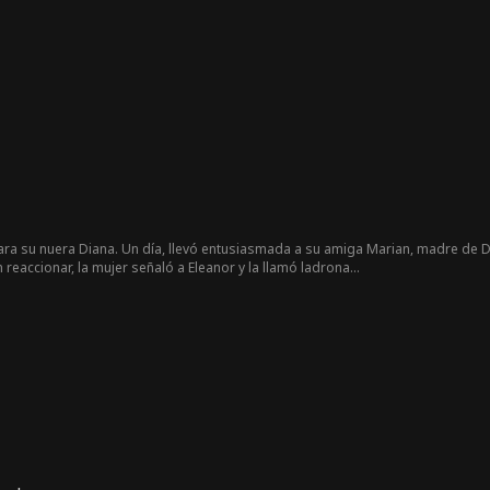
una ejecutan la trampa final.
ara su nuera Diana. Un día, llevó entusiasmada a su amiga Marian, madre de Di
reaccionar, la mujer señaló a Eleanor y la llamó ladrona...