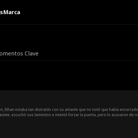
ns
Marca
omentos Clave
, Ethan estaba tan distraído con su amante que no notó que había encerrado a 
eúnte, escuchó sus lamentos e intentó forzar la puerta, pero lo acusaron de ro
de urgencia al hospital. Ethan volvió a complicar las cosas, y solo se derrumbó 