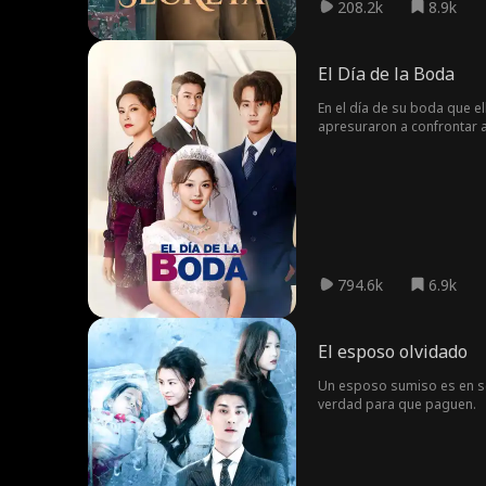
208.2k
8.9k
El Día de la Boda
En el día de su boda que el
apresuraron a confrontar a
794.6k
6.9k
El esposo olvidado
Un esposo sumiso es en sec
verdad para que paguen.