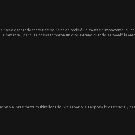
la había esperado tanto tiempo, la novia recibió un mensaje impactante: su esp
 la "amante", pero las cosas tomaron un giro extraño cuando se reveló la verda
reto el presidente multimillonario. Sin saberlo, su esposa lo desprecia y desc