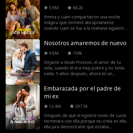
ella, y finalmente se entera del
podrás tenerlo?
diagnóstico de cáncer de su exesposa.
5.9M
68.2k
Para entonces, es demasiado tarde para
Emma y Liam compartieron una noche
la reconciliación, ya que Caroline está
mágica que terminó abruptamente
decidida a no pasar sus últimos días
cuando Liam se fue a la mañana siguiente
amándolo.
sin explicación. Seis meses después, se
reúnen en la boda de la hermana de
Nosotros amaremos de nuevo
Emma donde Liam es el padrino. A
medida que vuelven a la vida sus
9.6M
159k
sentimientos, Emma decide fingir salir
con Liam por un fin de semana para que
Dejaste a Noah Preston, el amor de tu
su ex la deje en paz.
vida, cuando él era muy pobre y no tenía
nada. 5 años después, ahora es un
multimillonario que busca adquirir su
empresa y hacer que su vida sea un
Embarazada por el padre de
infierno. ¿Le dirás la verdad sobre por
mi ex
qué realmente lo dejaste, o es
demasiado tarde para una segunda
12.4M
297.5k
oportunidad de amor?
Después de que el egoísta novio de Lucía
terminara con ella porque no creía en ella,
ella jura demostrarle que estaba
equivocado. Decidida a ser la mejor