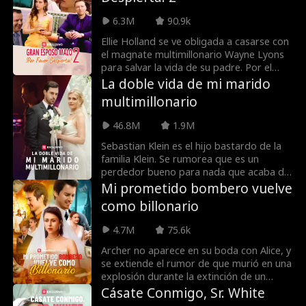
Kyle, Allison le envía un mensaje de texto
diciéndole que ahora está saliendo con
6.3M
90.9k
Lucas Ager. Pero, ¿qué sucede cuando un
giro del destino hace que todo el
Ellie Holland se ve obligada a casarse con
personal de la empresa vea su mensaje?
el magnate multimillonario Wayne Lyons
¿Será despedida Allison por Lucas Ager...
para salvar la vida de su padre. Por el
o secretos de su pasado saldrán a la luz?
elevado precio de cinco millones de
La doble vida de mi marido
dólares, Ellie se vendió a sí misma a la
multimillonario
familia Lyons con la promesa de darles un
heredero. Pero hay un pequeño
46.8M
1.9M
problema... ¡Wayne Lyons está en coma!
Sebastian Klein es el hijo bastardo de la
familia Klein. Se rumorea que es un
perdedor bueno para nada que acaba de
salir de prisión. Ninguna chica en su sano
Mi prometido bombero vuelve
juicio se casaría con él, hasta que lo hace
como billonario
Natalie Quinn. Lo que no sabe es que en
realidad se casó con un multimillonario
4.7M
75.6k
secreto. ¿Qué pasará cuando descubra la
verdad? La mejor pregunta es... ¿por qué
Archer no aparece en su boda con Alice, y
Sebastian Klein oculta su identidad en
se extiende el rumor de que murió en una
primer lugar?
explosión durante la extinción de un
incendio. Los codiciosos papás de Alice
Cásate Conmigo, Sr. White
intentan casarla con Philip, un