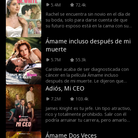
pretendiente ruin. En la nueva boda, Alice
5.4M
72.4k
por fin vuelve a ver a su esposo, pero
Rachel se encuentra sin novio en el día de
ahora está comprometido con otra
su boda, solo para darse cuenta de que
mujer.
su futuro esposo está en la cama con su
propia prima. Negándose a convertirse
en el hazmerreír del pueblo, Rachel
Ámame incluso después de mi
decide continuar con la boda, solo hay
muerte
una pequeña cosa que necesita hacer...
¡encontrar un nuevo novio!
5.7M
55.3k
Caroline acaba de ser diagnosticada con
cáncer en la película Ámame incluso
después de mi muerte. Le dijeron que
solo tiene tres meses de vida cuando
Adiós, Mi CEO
Stacy, la antigua llama de su esposo Eric,
aparece con un niño de seis años que
7.2M
103.4k
afirma es hijo de Eric. Eric sigue fallando a
James Knight es tu jefe. Un tipo atractivo,
Caroline repetidamente, y a medida que
rico y totalmente prohibido. Salir con él
sus síntomas de cáncer empeoran y cae
podría arruinar tu carrera, pero amarlo
en la desesperación, decide divorciarse
seguramente te romperá el corazón.
de él. Solo después de su separación, Eric
Porque ¿qué es peor que saber que
se da cuenta de que no puede vivir sin
Ámame Dos Veces
quieres algo, además de saber que nunca