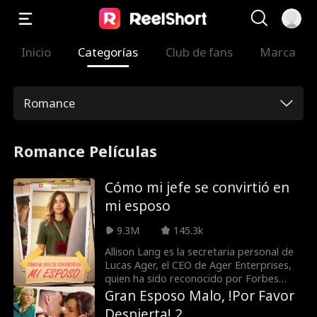
Inicio
Categorías
Club de fans
Marca
Romance
Romance Películas
Cómo mi jefe se convirtió en
mi esposo
9.3M
145.3k
Allison Lang es la secretaria personal de
Lucas Ager, el CEO de Ager Enterprises,
quien ha sido reconocido por Forbes
como uno de los 30 menores de 30 años
Gran Esposo Malo, !Por Favor
más exitosos. Para alejar a su exnovio
Despierta! 2