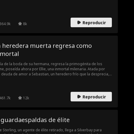
pobre maestra es la única hija del magnate. Para entonces, el
epentimiento llega tarde.
Reproducir
364.9k
8k
a heredera muerta regresa como
nmortal
día de la boda de su hermana, regresa la primogénita de los
ne, poseída ahora por Ellie, una inmortal milenaria. Atada por
 deuda de amor a Sebastian, un heredero frío que la desprecia,
ie restaura el honor familiar y conquista su corazón, sacrificando
almente su inmortalidad para salvarlo.
Reproducir
461.7k
12k
 guardaespaldas de élite
e Sterling, un agente de élite retirado, llega a Silverbay para