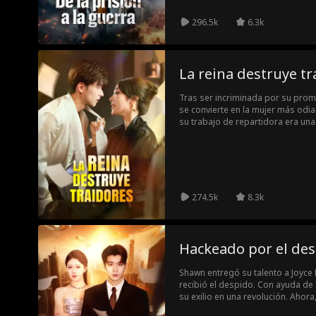
296.5k
6.3k
La reina destruye tr
Tras ser incriminada por su prom
se convierte en la mujer más odia
su trabajo de repartidora era un
revelar que es la verdadera hered
en vivo y transformar al tímido Rya
juego despiadado de poder y ve
274.5k
8.3k
Hackeado por el des
Shawn entregó su talento a Joyce 
recibió el despido. Con ayuda de 
su exilio en una revolución. Ahora,
cómo su imperio se derrumba, lín