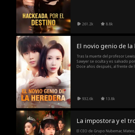
261.2k
8.8k
El novio genio de la
Tras la muerte del profesor Lewis
Sawyer se oculta y es salvado por
Doce años después, al frente de l
carrera tecnológica. Al reencontr
enemigos, proteger el futuro de l
del caos.
932.6k
13.8k
La impostora y el tr
El CEO de Grupo Nubemar, Mateo, v