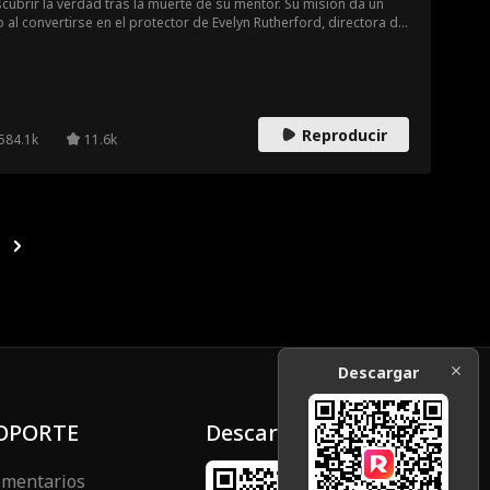
cubrir la verdad tras la muerte de su mentor. Su misión da un
o al convertirse en el protector de Evelyn Rutherford, directora del
po Rutherford, acosada por la poderosa familia Crawford.
ntras Cole acaba con asesinos, mafias y los fantasmas de su
ado, descubre que la amenaza supera la guerra corporativa.
teger a Evelyn no es solo salvar a una mujer: es evitar que la
dad caiga en manos de sus peores enemigos.
Reproducir
584.1k
11.6k
Descargar
OPORTE
Descargar
mentarios