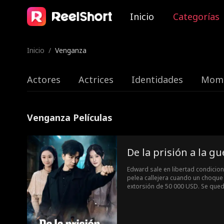
Inicio
Categorías
Inicio
/
Venganza
Actores
Actrices
Identidades
Mome
Venganza Películas
De la prisión a la gu
Edward sale en libertad condicion
pelea callejera cuando un choque
extorsión de 50 000 USD. Se queda
esfuerzo a Helena y su pandilla. 
amenazan a su cuñada, Edward des
él solo. Al calmarse la situación
reconoce, insinuando que su pasa