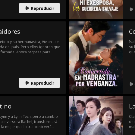
Reproducir
aidores
C
etido y su hermanastra, Vivian Lee
Isa
da del país. Pero ellos ignoran que
su 
a fachada. Ahora regresa para
que
era de los Lee. Entre escándalos
de 
n Shaw en un líder, Vivian inicia un
se 
nganza.
Isa
Reproducir
tino
La
Lynn y a Lynn Tech, pero a cambio
Cla
la inversora Rachel, transformará
de 
 la mujer que lo traicionó verá
mal
ea de código tras línea de código.
irr