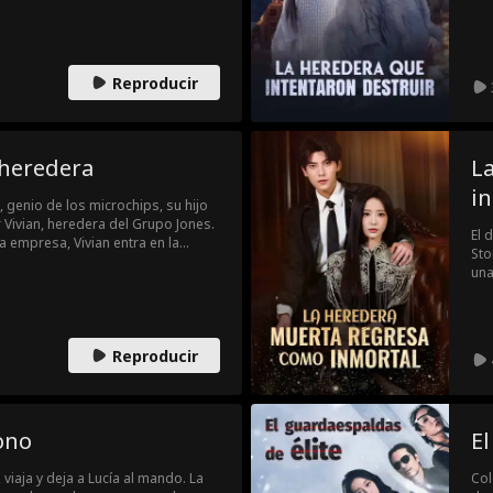
la 
arr
Reproducir
 heredera
L
i
, genio de los microchips, su hijo
 Vivian, heredera del Grupo Jones.
El 
a empresa, Vivian entra en la
Sto
arse, se alían para combatir a sus
una
a nación y hallar el amor en medio
Ell
fin
Reproducir
ono
El
iaja y deja a Lucía al mando. La
Col