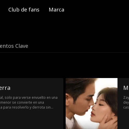
Club de fans
Marca
ntos Clave
erra
Mi
al, solo para verse envuelto en una
Zay
 menor se convierte en una
dej
 para resolverlo y derrota sin
cas
Cuando llegan los refuerzos y
sum
ata toda su fuerza y los aplasta
reg
, un poderoso empresario lo
es 
do no tiene nada de ordinario.