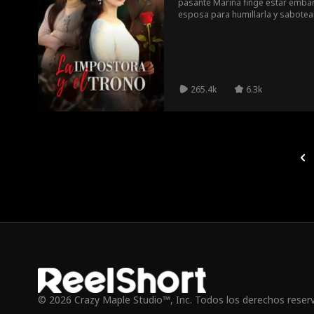
pasante Marina finge estar embar
esposa para humillarla y sabotear 
Mateo destapa la farsa: Marina 
estéril. Desesperada, intenta apuñ
justicia. Mateo y Lucía terminan ju
265.4k
6.3k
© 2026 Crazy Maple Studio™, Inc. Todos los derechos reser