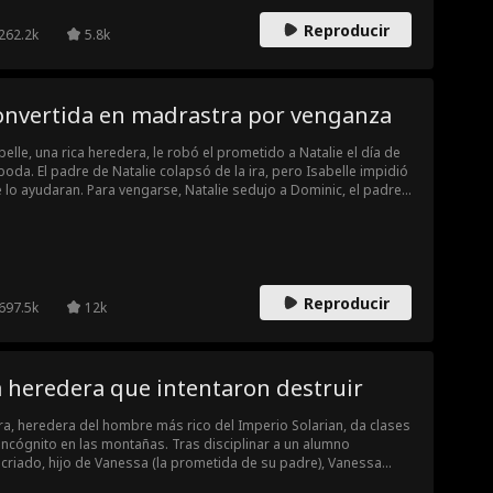
Reproducir
262.2k
5.8k
onvertida en madrastra por venganza
belle, una rica heredera, le robó el prometido a Natalie el día de
boda. El padre de Natalie colapsó de la ira, pero Isabelle impidió
 lo ayudaran. Para vengarse, Natalie sedujo a Dominic, el padre
Isabelle. Aunque él conocía sus intenciones, no pudo resistirse,
enamoró y se casó con ella. Ahora, Natalie es la madrastra de
belle y piensa quitárselo todo.
Reproducir
697.5k
12k
 heredera que intentaron destruir
ra, heredera del hombre más rico del Imperio Solarian, da clases
incógnito en las montañas. Tras disciplinar a un alumno
criado, hijo de Vanessa (la prometida de su padre), Vanessa
umpe y la humilla en público. Poco después, descubre la verdad: