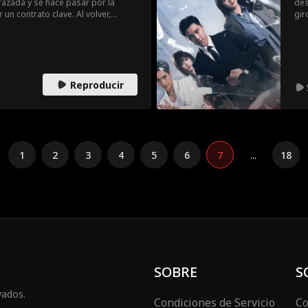
azada y se hace pasar por la
des
un contrato clave. Al volver,
gir
es amante de su hermano adoptivo
Gru
alar, pero fracasa y acaba ante la
Mie
ntos.
pas
Pro
ciu
Reproducir
1
2
3
4
5
6
7
...
18
SOBRE
S
vados.
Condiciones de Servicio
Co