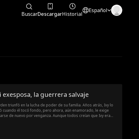
Español
Buscar
Descargar
Historial
 exesposa, la guerrera salvaje
den triunfó en la lucha de poder de su familia. Años atrás, Ivy lo
ó cuando él tocó fondo, pero ahora, aún enamorado, le exige
arse de nuevo por venganza. Aunque todos creían que Ivy era
isa, en secreto es una guerrera feroz en misiones de paz. Ahora
resa más fuerte y lista para enfrentar a Zayden. Esta vez, ya no
la mujer que él recuerda.