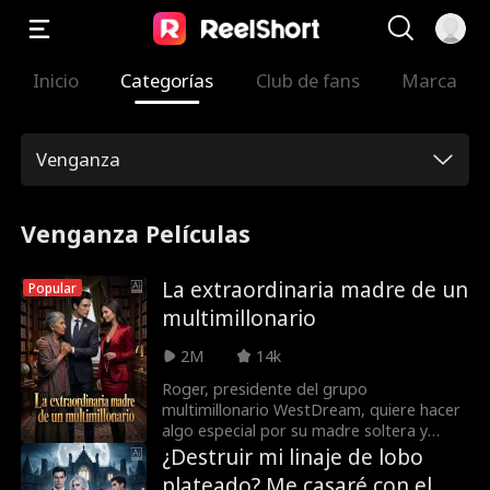
Inicio
Categorías
Club de fans
Marca
Venganza
Venganza Películas
La extraordinaria madre de un
Popular
multimillonario
2M
14k
Roger, presidente del grupo
multimillonario WestDream, quiere hacer
algo especial por su madre soltera y
presentarla a su prometida, Vivian. Por
¿Destruir mi linaje de lobo
ello, trae a su madre, Susan, quien
plateado? Me casaré con el