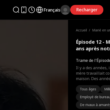
Recharger
Français
Accueil
/
Marié en u
8 ans aprè
Épisode 12 - M
ans après not
Trame de l'Épisod
Il y a des années, 
mère travaillait
maison. Des années
Tous âges
Mill
Employé de burea
De rivaux à amant