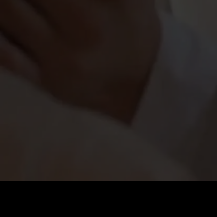
Coût
:
60
Solde
:
0