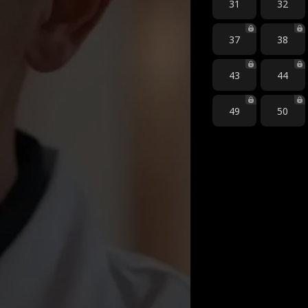
31
32
37
38
43
44
49
50