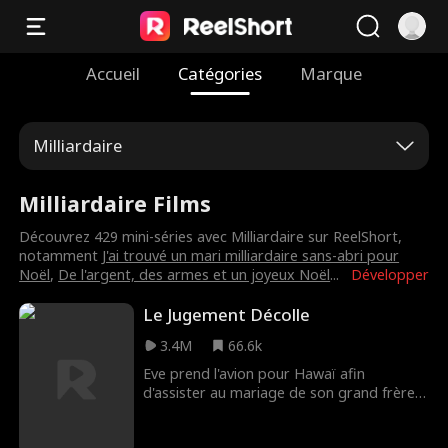
Accueil
Catégories
Marque
Milliardaire
Milliardaire Films
Découvrez 429 mini-séries avec Milliardaire sur ReelShort,
notamment
J'ai trouvé un mari milliardaire sans-abri pour
Noël
,
De l'argent, des armes et un joyeux Noël
...
Développer
Le Jugement Décolle
3.4M
66.6k
Eve prend l'avion pour Hawaï afin
d'assister au mariage de son grand frère.
Comme elle a une jambe dans le plâtre,
elle réserve un siège extra-large. Une