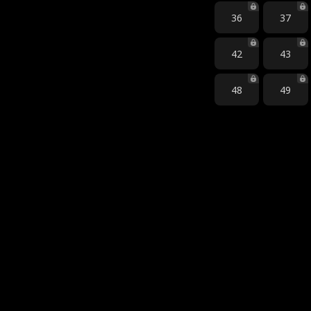
36
37
42
43
48
49