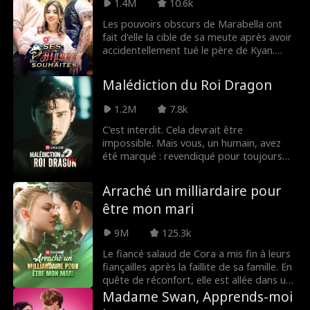
1.4M
10.6k
l'avoir?
Les pouvoirs obscurs de Marabella ont
fait d'elle la cible de sa meute après avoir
accidentellement tué le père de Kyan.
Personne ne la comprend à part Jonah,
son petit-ami et le futur Alpha. Lorsque la
Malédiction du Roi Dragon
Déesse de la Lune la met en relation avec
Kyan, son seul espoir se brise. Ce lien
1.2M
7.8k
conjugal se révélera-t-il une bénédiction
ou une autre malédiction ?
C'est interdit. Cela devrait être
impossible. Mais vous, un humain, avez
été marqué : revendiqué pour toujours
comme le compagnon d'un dragon. Et
pas n'importe quel dragon... le Roi
Arraché un milliardaire pour
Dragon. Un homme dont la beauté
être mon mari
sombre et le pouvoir mortel ne sont que
murmurés. Cette marque signifiera-t-elle
9M
125.3k
votre fin ? Ou va-t-il dévoiler un secret qui
pourrait tout changer ?
Le fiancé salaud de Cora a mis fin à leurs
fiançailles après la faillite de sa famille. En
quête de réconfort, elle est allée dans un
bar et a couché avec l'homme le plus
Madame Swan, Apprends-moi
riche de la ville, qui se trouve aussi être