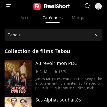
Accueil
Catégories
Marque
Tabou
Collection de films Tabou
Au revoir, mon PDG
2.1M
18.7k
James Knight est votre patron. Sexy, riche
et totalement hors limites. Sortir avec lui
pourrait détruire votre carrière, mais
l'aimer vous brisera certainement le cœur.
Parce que ce qui est pire que de savoir
Ses Alphas souhaités
que vous voulez quelque chose, en plus
de savoir que vous ne pouvez jamais