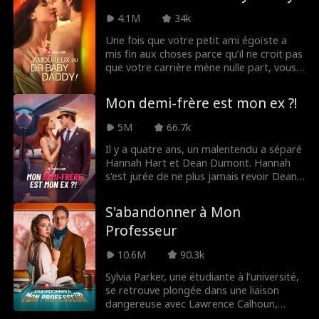
Pendant ce temps, le passé qu’elle a fui
menace de la rattraper.
4.1M
34k
Une fois que votre petit ami égoïste a
mis fin aux choses parce qu’il ne croit pas
que votre carrière mène nulle part, vous
vous engagez à lui prouver qu’il a tort.
Déterminé à devenir le meilleur résident
Mon demi-frère est mon ex ?!
en chirurgie, vous vous lancez dans le
travail – et sous la direction de votre
5M
66.7k
superviseur résident, le Dr Sawyer
Campbell : chirurgien de renom
Il y a quatre ans, un malentendu a séparé
impitoyable, papa surprise et, pire que
Hannah Hart et Dean Dumont. Hannah
tout… le père de votre ex.
s'est jurée de ne plus jamais revoir Dean...
jusqu'à ce que son père se remarie
inopinément avec la mère de Dean.
S'abandonner à Mon
Maintenant, Dean et Hannah sont demi-
Professeur
frères et demi-sœurs... mais aucun d'entre
eux ne le sait !
10.6M
90.3k
Sylvia Parker, une étudiante à l’université,
se retrouve plongée dans une liaison
dangereuse avec Lawrence Calhoun,
l’homme qu’elle devrait le moins désirer. Il