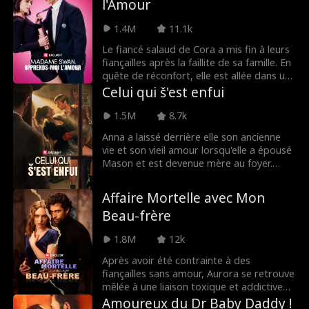
l'Amour
l'oncle de ce salaud !
1.4M
11.1k
Le fiancé salaud de Cora a mis fin à leurs
fiançailles après la faillite de sa famille. En
quête de réconfort, elle est allée dans un
bar et a couché avec l'homme le plus
Celui qui š'est enfui
riche de la ville, qui se trouve aussi être
l'oncle de ce salaud !
1.5M
8.7k
Anna a laissé derrière elle son ancienne
vie et son vieil amour lorsqu'elle a épousé
Mason et est devenue mère au foyer.
Négligée, insatisfaite et sous-estimée au
cours de son mariage de 10 ans, Anna
Affaire Mortelle avec Mon
commence à se remémorer sa relation
Beau-frère
passionnée avec son ex-petit-ami
rockstar, Adrian Jones. Lorsque le
1.8M
12k
charismatique et dangereux Adrian
réapparaît dans sa vie ordinaire, Anna est
Après avoir été contrainte à des
obligée de faire face à ses désirs les plus
fiançailles sans amour, Aurora se retrouve
profonds… et de choisir entre son passé
mêlée à une liaison toxique et addictive
et son présent.
avec le frère de son fiancé, Noah Hayes.
Amoureux du Dr Baby Daddy !