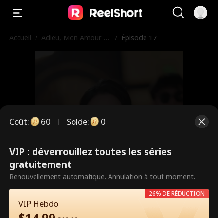
Accueil
/
Adieu, Mon Amour Tr
/
Épisode 17
ompeur
Coût
:
60
Solde
:
0
VIP : déverrouillez toutes les séries
Ce sont des épisodes payants.
gratuitement
Débloquez pour regarder.
Renouvellement automatique. Annulation à tout moment.
26% DE RÉDUCTION
VIP Hebdo
60
Débloquer maintenant
$
14.99