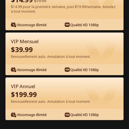
$
19.99
$14.99 pour la première semaine, puis $19.99/semaine. Annulez
à tout moment.
Regarder gratuitement sur l'App
Visionnage illimité
Qualité HD 1080p
VIP Mensuel
$
39.99
Renouvellement auto. Annulation à tout moment.
Visionnage illimité
Qualité HD 1080p
Épisode 17 - Adieu, Mon Amour
Trompeur Film complet
VIP Annuel
$
199.99
1-50
51-56
Tous les épisodes
Renouvellement auto. Annulation à tout moment.
17
18
19
20
21
2
Visionnage illimité
Qualité HD 1080p