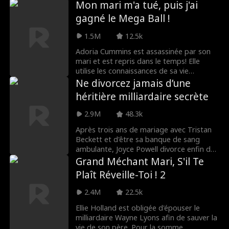
ton grand-père. Pour la somme colossale
Mon mari m'a tué, puis j'ai
de cinq millions de dollars, tu t'es vendue
gagné le Mega Ball !
à la famille Lewis avec la promesse de
donner un héritier. Il y a juste un hic...
1.5M
12.5k
Adrian Lewis est dans le coma !
Adoria Cummins est assassinée par son
mari et est repris dans le temps! Elle
utilise les connaissances de sa vie
antérieure pour se venger de tous ceux
Ne divorcez jamais d’une
qui lui ont fait du tort, en commençant
héritière milliardaire secrète
par gagner le Mega Ball! Vient ensuite
Elijah Snyder, une avocate qui semble
2.9M
48.3k
avoir son meilleur intérêt à l'esprit, mais il
y a juste quelque chose en lui… cela
Après trois ans de mariage avec Tristan
semble trop familier.
Beckett et d'être sa banque de sang
ambulante, Joyce Powell divorce enfin de
lui ! Tristan pensait que Joyce était une
Grand Méchant Mari, S'il Te
fille vaniteuse qui l'avait épousé pour son
Plaît Réveille-Toi ! 2
argent, mais il ne savait pas qu'elle était
une héritière secrète milliardaire ! Est-ce
2.4M
22.5k
que Tristan regagnera le cœur de Joyce ?
Ou est-ce qu'elle tombera pour un jeune
Ellie Holland est obligée d'épouser le
et mignon William Pope ?
milliardaire Wayne Lyons afin de sauver la
vie de son père. Pour la somme