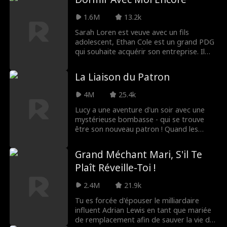
1.6M
13.2k
Sarah Loren est veuve avec un fils
adolescent, Ethan Cole est un grand PDG
qui souhaite acquérir son entreprise. Il
est arrogant, brillant et inutilement beau,
et il ne reculera devant rien pour obtenir
La Liaison du Patron
ce qu'il veut, et ce qu'il veut… c'est le
cœur de Sarah.
4M
25.4k
Lucy a une aventure d'un soir avec une
mystérieuse bombasse - qui se trouve
être son nouveau patron ! Quand les
étincelles jailliront au bureau, sauront-ils
se résister ?
Grand Méchant Mari, S'il Te
Plaît Réveille-Toi !
2.4M
21.9k
Tu es forcée d'épouser le milliardaire
influent Adrian Lewis en tant que mariée
de remplacement afin de sauver la vie de