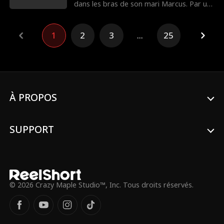
premier lieu ?!
dans les bras de son mari Marcus. Par un
coup du sort, Elena est ramenée dans le
temps. Il n'est pas trop tard, elle a encore
le temps de tout changer. Dans cette vie,
1
2
3
...
25
elle ne détestera pas son mari... elle le
protégera à tout prix.
À PROPOS
SUPPORT
© 2026 Crazy Maple Studio™, Inc. Tous droits réservés.