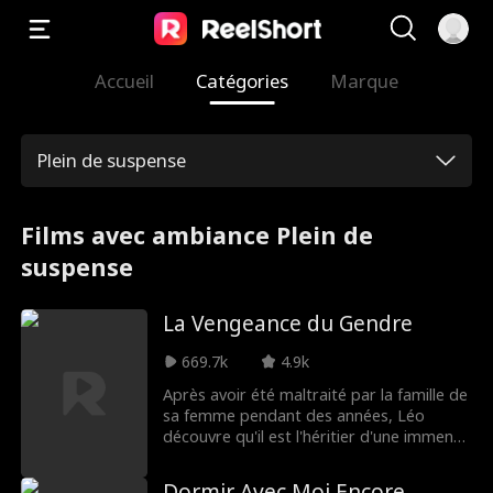
Accueil
Catégories
Marque
Plein de suspense
Films avec ambiance Plein de
suspense
La Vengeance du Gendre
669.7k
4.9k
Après avoir été maltraité par la famille de
sa femme pendant des années, Léo
découvre qu'il est l'héritier d'une immense
fortune. Il est maintenant temps de se
venger !
Dormir Avec Moi Encore