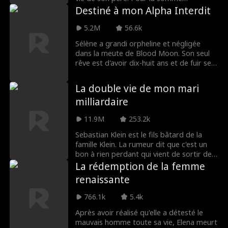
considérable de cinq millions de dollars,
Destiné à mon Alpha Interdit
Ellie s'est vendue à la famille Lyons avec la
promesse de donner naissance à un
5.2M
56.6k
héritier. Il n'y a qu'un problème… Wayne
Sélène a grandi orpheline et négligée
Lyons est dans le coma !
dans la meute de Blood Moon. Son seul
rêve est d'avoir dix-huit ans et de fuir ses
agresseurs. Mais la Déesse de la Lune ci-
dessus avait d'autres projets pour elle, et
La double vie de mon mari
bientôt Selene découvre que son
milliardaire
compagnon est Alpha Jackson de Blood
Moon, l'homme même qu'elle déteste et
11.9M
253.2k
qu'elle veut fuir... ou est-ce lui ? Que se
passe-t-il lorsqu'un autre Alpha prétend
Sebastian Klein est le fils bâtard de la
également être son compagnon ?!
famille Klein. La rumeur dit que c'est un
bon à rien perdant qui vient de sortir de
prison. Aucune fille sensée ne l’épouserait,
La rédemption de la femme
jusqu’à ce que Natalie Quinn le fasse. Elle
renaissante
ne le sait pas... elle a en fait épousé un
milliardaire secret ! Que se passera-t-il
766.1k
5.4k
lorsqu'elle découvrira la vérité ? La
meilleure question est... pourquoi
Après avoir réalisé qu'elle a détesté le
Sebastian Klein cache-t-il son identité en
mauvais homme toute sa vie, Elena meurt