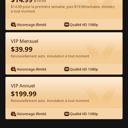
$
19.99
$14.99 pour la première semaine, puis $19.99/semaine. Annulez
Regarder gratuitement sur l'App
à tout moment.
Visionnage illimité
Qualité HD 1080p
VIP Mensuel
$
39.99
Renouvellement auto. Annulation à tout moment.
Épisode 19 - Embrasse-moi une
Visionnage illimité
Qualité HD 1080p
dernière fois Film complet
VIP Annuel
1-50
51-90
Tous les épisodes
$
199.99
Renouvellement auto. Annulation à tout moment.
19
20
21
22
23
2
Visionnage illimité
Qualité HD 1080p