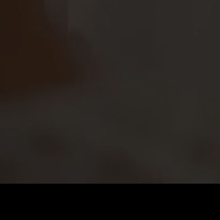
Coût
:
60
Solde
:
0