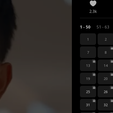
2.3k
1 - 50
51 - 63
1
2
7
8
13
14
19
20
25
26
31
32