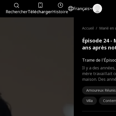
Français
Rechercher
Télécharger
Histoire
Accueil
/
Marié en 
8 ans apr
Épisode 24 - 
ans après no
Trame de l'Épiso
Il y a des années,
mère travaillai
maison. Des année
Amoureux Réunis
Villa
Contem