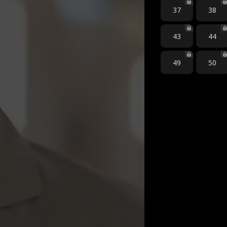
37
38
43
44
49
50