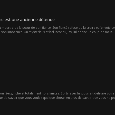
e est une ancienne détenue
u meurtre de la sœur de son fiancé. Son fiancé refuse de la croire et l'envoie cr
 son innocence. Un mystérieux et bel inconnu, Jay, lui donne un coup de main... M
n. Sexy, riche et totalement hors limites. Sortir avec lui pourrait détruire votr
que de savoir que vous voulez quelque chose, en plus de savoir que vous ne po