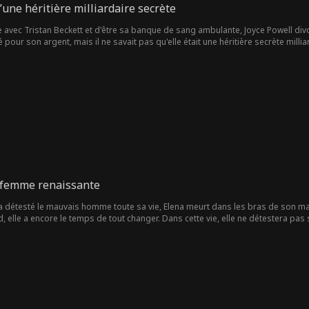
’une héritière milliardaire secrète
avec Tristan Beckett et d'être sa banque de sang ambulante, Joyce Powell divorce
 pour son argent, mais il ne savait pas qu'elle était une héritière secrète milli
r un jeune et mignon William Pope ?
 femme renaissante
e a détesté le mauvais homme toute sa vie, Elena meurt dans les bras de son ma
d, elle a encore le temps de tout changer. Dans cette vie, elle ne détestera pas s