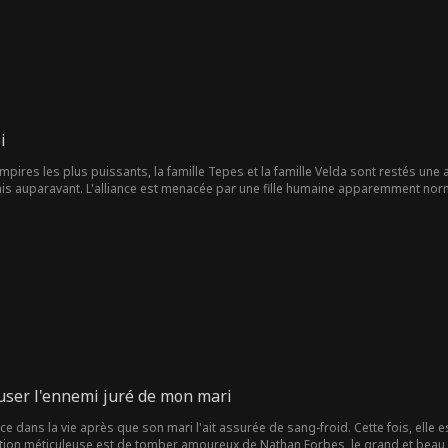
i
pires les plus puissants, la famille Tepes et la famille Velda sont restés une a
s auparavant. L'alliance est menacée par une fille humaine apparemment nor
Alarik Tepes. Une nuit fatidique le réveillon du Nouvel An, le monde sera cha
user l'ennemi juré de mon mari
ce dans la vie après que son mari l'ait assurée de sang-froid. Cette fois, elle e
ion méticuleuse est de tomber amoureux de Nathan Forbes, le grand et beau hér