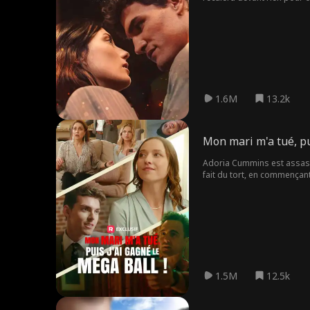
1.6M
13.2k
Mon mari m'a tué, pui
Adoria Cummins est assassin
fait du tort, en commençant 
chose en lui… cela semble t
1.5M
12.5k