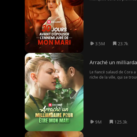
ou sa deuxième chance d'
3.5M
23.7k
Arraché un milliard
Le fiancé salaud de Cora a m
riche de la ville, qui se tro
9M
125.3k