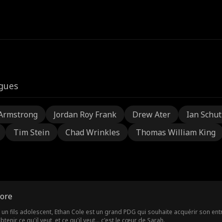
igues
Armstrong
Jordan Roy Frank
Drew Ater
Ian Schu
Tim Stein
Chad Wrinkles
Thomas William King
core
n fils adolescent, Ethan Cole est un grand PDG qui souhaite acquérir son entrepr
tenir ce qu'il veut, et ce qu'il veut… c'est le cœur de Sarah.