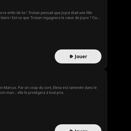
 enfin de lui ! Tristan pensait que Joyce était une fille
ardaire ! Est-ce que Tristan regagnera le cœur de Joyce ? Ou
Jouer
ri Marcus. Par un coup du sort, Elena est ramenée dans le
on mari... elle le protégera à tout prix.