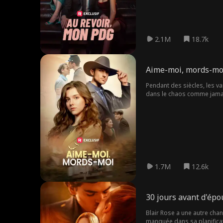
2.1M
18.7k
Aime-moi, mords-mo
Pendant des siècles, les vam
dans le chaos comme jamai
appartenant aux puissants 
1.7M
12.6k
30 jours avant d'épo
Blair Rose a une autre chan
manquée dans sa planificat