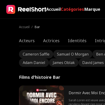
Accueil
Catégories
Marque
Accueil
/
Bar
Acteurs
Actrices
Identités
Intr
Cameron Saffle
Samuel O Morgan
Ben 
Adam Daniel
James Oblak
David James
Films d'histoire Bar
Dormir Avec Moi En
Sarah Loren est veuve avec u
reculera devant rien pour ob