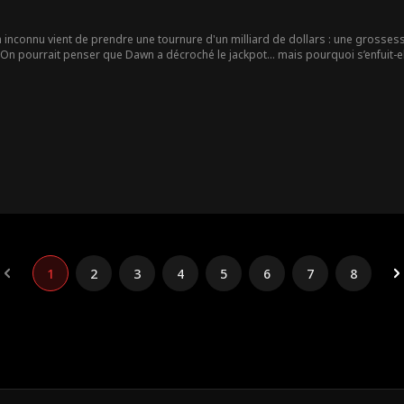
inconnu vient de prendre une tournure d'un milliard de dollars : une grossesse
! On pourrait penser que Dawn a décroché le jackpot… mais pourquoi s’enfuit-ell
1
2
3
4
5
6
7
8