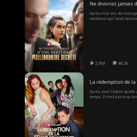
Ne divorcez jamais d
Après trois ans de mariage 
vaniteuse qui l'avait épousé
est-ce qu'elle tombera pou
2.9M
48.3k
La rédemption de la
Après avoir réalisé qu'ell
temps. Il n'est pas trop tar