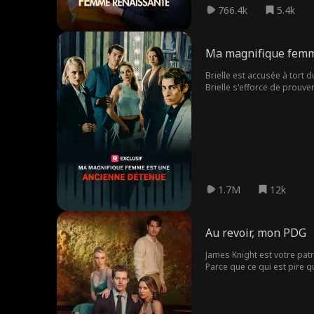
766.4k
5.4k
Ma magnifique femm
Brielle est accusée à tort d
Brielle s'efforce de prouver
voit.
1.7M
12k
Au revoir, mon PDG
James Knight est votre patro
Parce que ce qui est pire 