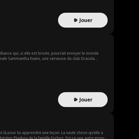
Jouer
lliance qui, si elle est brisée, pourrait envoyer le monde
male Sammantha Evans, une serveuse du club Dracula
ngé pour toujours…
Jouer
st là pour lui apprendre une leçon. La seule chose qu'elle a
itier Playboy de la famille Forbes. Est-ce une autre erreur