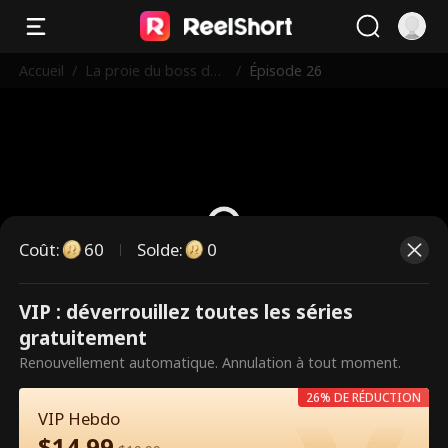
Accueil
/
La proie du boss dan
/
Épisode 26
gereux
Coût
:
60
Solde
:
0
VIP : déverrouillez toutes les séries
Ce sont des épisodes payants.
gratuitement
Débloquez pour regarder.
Renouvellement automatique. Annulation à tout moment.
26% DE RÉDUCTION
VIP Hebdo
60
Débloquer maintenant
$
14.99