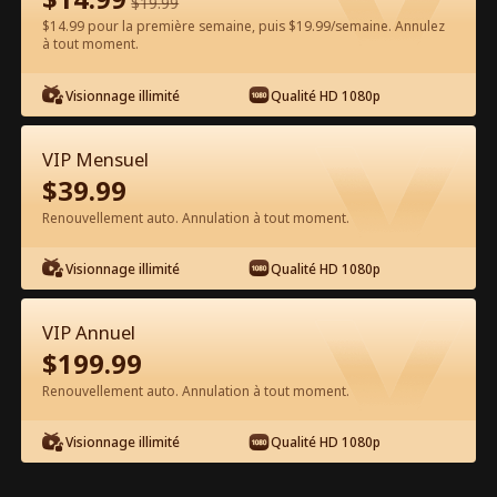
$
19.99
$14.99 pour la première semaine, puis $19.99/semaine. Annulez
Regarder gratuitement sur l'App
à tout moment.
Visionnage illimité
Qualité HD 1080p
VIP Mensuel
$
39.99
Renouvellement auto. Annulation à tout moment.
Épisode 26 - La proie du boss
Visionnage illimité
Qualité HD 1080p
dangereux Film complet
VIP Annuel
0-49
50-58
Tous les épisodes
$
199.99
Renouvellement auto. Annulation à tout moment.
26
27
28
29
30
3
Visionnage illimité
Qualité HD 1080p