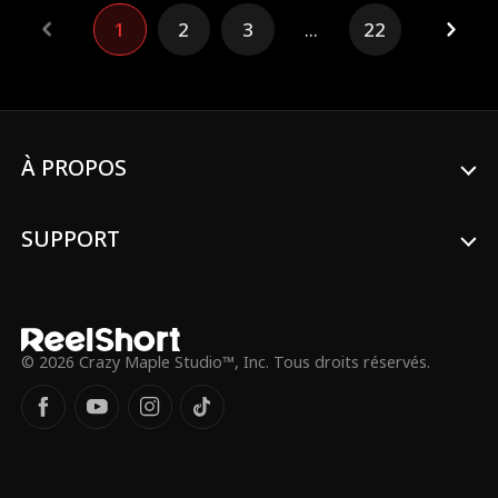
sens du devoir s'effrite face au charme de
1
2
3
...
22
cet époux imprévu.
À PROPOS
SUPPORT
© 2026 Crazy Maple Studio™, Inc. Tous droits réservés.