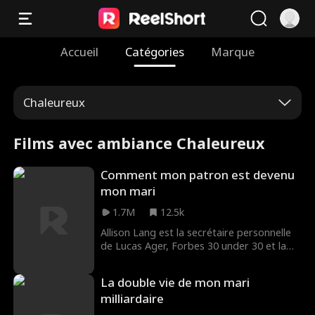
Accueil
Catégories
Marque
Chaleureux
Films avec ambiance Chaleureux
Comment mon patron est devenu
mon mari
1.7M
12.5k
Allison Lang est la secrétaire personnelle
de Lucas Ager, Forbes 30 under 30 et la
PDG d'Ager Enterprises. Pour se
débarrasser de son ex-petit-ami Kyle,
La double vie de mon mari
Allison lui envoie un SMS lui indiquant
milliardaire
qu'elle sort maintenant avec Lucas Ager,
mais que se passe-t-il lorsqu'un coup du