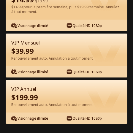
$
19.99
$14.99 pour la première semaine, puis $19.99/semaine. Annulez
Regarder gratuitement sur l'App
à tout moment.
Visionnage illimité
Qualité HD 1080p
VIP Mensuel
$
39.99
Renouvellement auto. Annulation à tout moment.
Épisode 32 - De Gros à Glorieux :
Visionnage illimité
Qualité HD 1080p
Renaître pour Détruire Mon Ex ! Film
complet
VIP Annuel
1-50
Tous les épisodes
$
199.99
Renouvellement auto. Annulation à tout moment.
32
33
34
35
36
3
Visionnage illimité
Qualité HD 1080p