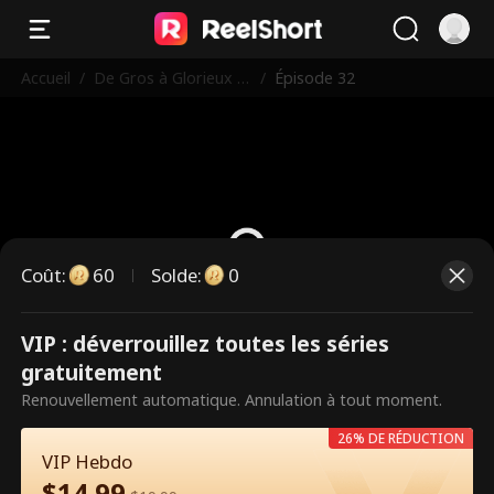
Accueil
/
De Gros à Glorieux :
/
Épisode 32
Renaître pour Détrui
re Mon Ex !
Coût
:
60
Solde
:
0
VIP : déverrouillez toutes les séries
Ce sont des épisodes payants.
gratuitement
Débloquez pour regarder.
Renouvellement automatique. Annulation à tout moment.
26% DE RÉDUCTION
VIP Hebdo
60
Débloquer maintenant
$
14.99