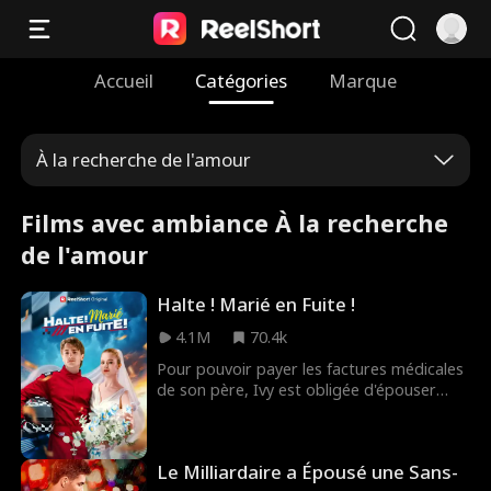
Accueil
Catégories
Marque
À la recherche de l'amour
Films avec ambiance À la recherche
de l'amour
Halte ! Marié en Fuite !
4.1M
70.4k
Pour pouvoir payer les factures médicales
de son père, Ivy est obligée d'épouser
Byron, un riche héritier, à la place de sa
demi-sœur. Mais le jour de leur mariage,
Byron ne se présente pas, laissant Ivy
Le Milliardaire a Épousé une Sans-
humiliée devant toute sa famille et ses