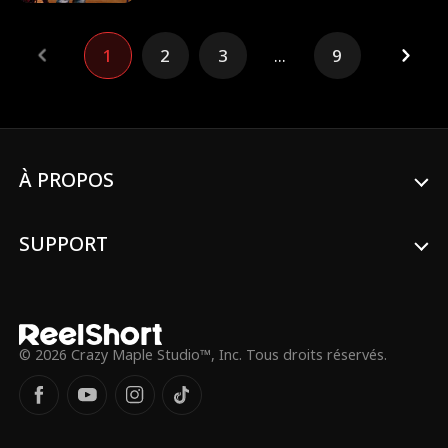
l'engagement, lui demande de se faire
passer pour sa fiancée. Aucun d’eux ne
sait que le bébé qu'elle porte est en réalité
1
2
3
...
9
le sien.
À PROPOS
SUPPORT
© 2026 Crazy Maple Studio™, Inc. Tous droits réservés.