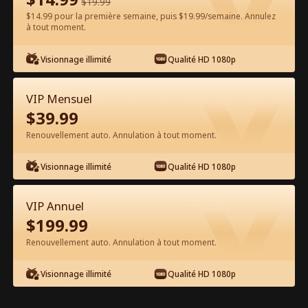
$
19.99
$14.99 pour la première semaine, puis $19.99/semaine. Annulez
à tout moment.
Regarder gratuitement sur l'App
Visionnage illimité
Qualité HD 1080p
VIP Mensuel
$
39.99
Renouvellement auto. Annulation à tout moment.
Visionnage illimité
Qualité HD 1080p
Épisode 36 - Mon Ex Bidon Me Veut à
Tout Prix Film complet
VIP Annuel
$
199.99
0-49
50-67
Tous les épisodes
Renouvellement auto. Annulation à tout moment.
36
37
38
39
40
4
Visionnage illimité
Qualité HD 1080p