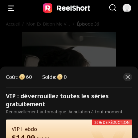
Accueil
/
Mon Ex Bidon Me Ve
/
Épisode 36
ut à Tout Prix
Coût
:
60
Solde
:
0
VIP : déverrouillez toutes les séries
Ce sont des épisodes payants.
gratuitement
Débloquez pour regarder.
Renouvellement automatique. Annulation à tout moment.
26% DE RÉDUCTION
VIP Hebdo
60
Débloquer maintenant
$
14.99