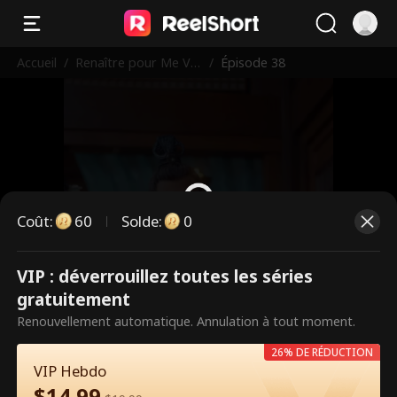
Accueil
/
Renaître pour Me Ve
/
Épisode 38
nger
Coût
:
60
Solde
:
0
VIP : déverrouillez toutes les séries
Ce sont des épisodes payants.
gratuitement
Débloquez pour regarder.
Renouvellement automatique. Annulation à tout moment.
26% DE RÉDUCTION
VIP Hebdo
60
Débloquer maintenant
$
14.99