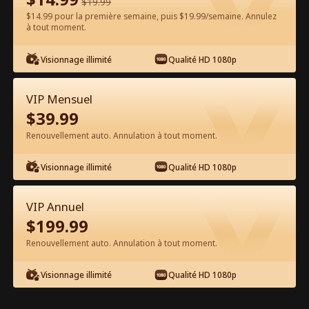
$
19.99
$14.99 pour la première semaine, puis $19.99/semaine. Annulez
Regarder gratuitement sur l'App
à tout moment.
Visionnage illimité
Qualité HD 1080p
VIP Mensuel
$
39.99
Renouvellement auto. Annulation à tout moment.
Épisode 38 - Renaître pour Me
Visionnage illimité
Qualité HD 1080p
Venger Film complet
VIP Annuel
1-50
51-76
Tous les épisodes
$
199.99
Renouvellement auto. Annulation à tout moment.
38
39
40
41
42
4
Visionnage illimité
Qualité HD 1080p