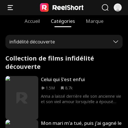
Accueil
Catégories
Marque
infidélité découverte
Collection de films infidélité
découverte
Celui qui š'est enfui
1.5M
8.7k
Anna a laissé derrière elle son ancienne vie
et son vieil amour lorsqu'elle a épousé
Mason et est devenue mère au foyer.
Négligée, insatisfaite et sous-estimée au
cours de son mariage de 10 ans, Anna
Mon mari m'a tué, puis j'ai gagné le
commence à se remémorer sa relation