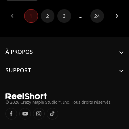
s'emparant de la fortune familiale laissée
par son grand-père. Déterminée à se
venger, elle décide de se marier, seulement
1
2
3
...
24
pour réaliser qu'elle a épousé la mauvaise
personne. Elle demande immédiatement le
divorce, mais son mari n'est pas d'accord...
À PROPOS
SUPPORT
© 2026 Crazy Maple Studio™, Inc. Tous droits réservés.