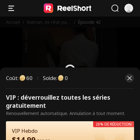
Accueil
/
Maman, ne rêve pas
/
Épisode 42
de t’échapper !
Coût
:
60
Solde
:
0
VIP : déverrouillez toutes les séries
Ce sont des épisodes payants.
gratuitement
Débloquez pour regarder.
Renouvellement automatique. Annulation à tout moment.
26% DE RÉDUCTION
VIP Hebdo
60
Débloquer maintenant
$
14.99