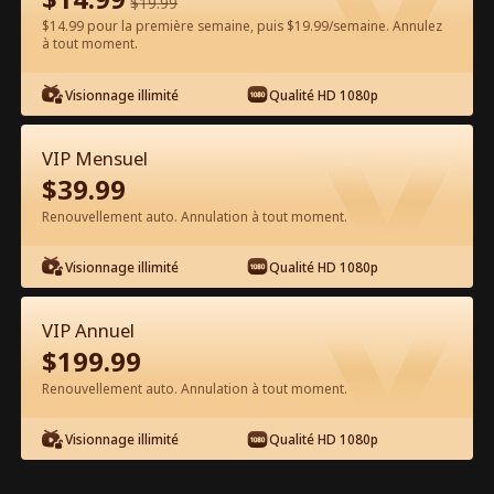
$
19.99
$14.99 pour la première semaine, puis $19.99/semaine. Annulez
Regarder gratuitement sur l'App
à tout moment.
Visionnage illimité
Qualité HD 1080p
VIP Mensuel
$
39.99
Renouvellement auto. Annulation à tout moment.
Épisode 42 - Maman, ne rêve pas de
Visionnage illimité
Qualité HD 1080p
t’échapper ! Film complet
VIP Annuel
1-50
51-80
Tous les épisodes
$
199.99
Renouvellement auto. Annulation à tout moment.
42
43
44
45
46
4
Visionnage illimité
Qualité HD 1080p