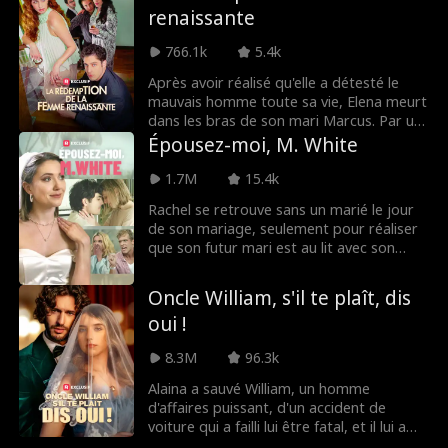
jusqu’à ce que Natalie Quinn le fasse. Elle
renaissante
ne le sait pas... elle a en fait épousé un
milliardaire secret ! Que se passera-t-il
766.1k
5.4k
lorsqu'elle découvrira la vérité ? La
meilleure question est... pourquoi
Après avoir réalisé qu'elle a détesté le
Sebastian Klein cache-t-il son identité en
mauvais homme toute sa vie, Elena meurt
premier lieu ?!
dans les bras de son mari Marcus. Par un
coup du sort, Elena est ramenée dans le
Épousez-moi, M. White
temps. Il n'est pas trop tard, elle a encore
le temps de tout changer. Dans cette vie,
1.7M
15.4k
elle ne détestera pas son mari... elle le
Rachel se retrouve sans un marié le jour
protégera à tout prix.
de son mariage, seulement pour réaliser
que son futur mari est au lit avec son
propre cousin! En refusant de devenir la
risée de la ville, Rachel décide de
Oncle William, s'il te plaît, dis
continuer le mariage, il y a juste une
oui !
petite chose qu'elle doit faire… trouver un
nouveau marié!
8.3M
96.3k
Alaina a sauvé William, un homme
d'affaires puissant, d'un accident de
voiture qui a failli lui être fatal, et il lui a
fait une promesse. Des mois plus tard,