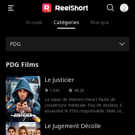
Accueil
Catégories
Marque
PDG
PDG Films
Le Justicier
1.5M
40.2k
La sœur de Matteo meurt faute de
couverture médicale. Fou de douleur, il
assassine le PDG responsable. Mais ce
n'est que le début : Matteo veut faire
tomber toutes les compagnies
Le Jugement Décolle
d'assurance qui exploitent les plus faibles.
Traqué par la police, il laisse des indices