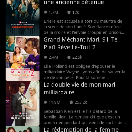
une ancienne détenue
qu'elle sort maintenant avec Lucas Ager,
mais que se passe-t-il lorsqu'un coup du
1.7M
12k
sort se produit et que toute l'entreprise
voit son SMS ?! Lucas Ager la licenciera-t-
Brielle est accusée à tort du meurtre de
il… ou les secrets de leur passé seront-ils
la sœur de son fiancé. Son fiancé refuse
révélés ?
de la croire et l'envoie croupir en prison.
Trois ans plus tard, après sa libération,
Grand Méchant Mari, S'il Te
Brielle s'efforce de prouver son
Plaît Réveille-Toi ! 2
innocence. Un mystérieux et bel inconnu,
Jay, lui donne un coup de main... Mais il
2.4M
22.5k
pourrait bien avoir plus à voir avec lui que
ce que l'on voit.
Ellie Holland est obligée d'épouser le
milliardaire Wayne Lyons afin de sauver la
vie de son père. Pour la somme
considérable de cinq millions de dollars,
La double vie de mon mari
Ellie s'est vendue à la famille Lyons avec la
milliardaire
promesse de donner naissance à un
héritier. Il n'y a qu'un problème… Wayne
11.9M
253.2k
Lyons est dans le coma !
Sebastian Klein est le fils bâtard de la
famille Klein. La rumeur dit que c'est un
bon à rien perdant qui vient de sortir de
prison. Aucune fille sensée ne l’épouserait,
La rédemption de la femme