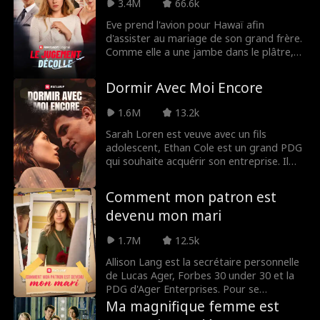
3.4M
66.6k
pour révéler la vérité au grand jour.
Bientôt, il devient le héros de tous ceux
Eve prend l'avion pour Hawaï afin
que le système a abandonnés. Une
d'assister au mariage de son grand frère.
guerre silencieuse vient de commencer.
Comme elle a une jambe dans le plâtre,
elle réserve un siège extra-large. Une
femme odieuse et son fils mal élevé
Dormir Avec Moi Encore
exigent qu'Eve échange de place avec
eux. À cause de turbulences, l'enfant
1.6M
13.2k
trébuche, sa mère exige que l'avion fasse
demi-tour et s'en prend aux pilotes,
Sarah Loren est veuve avec un fils
provoquant un atterrissage d'urgence. Sa
adolescent, Ethan Cole est un grand PDG
sœur, Clara, arrive pour la soutenir et
qui souhaite acquérir son entreprise. Il
accuse Eve d'être la maîtresse de son
est arrogant, brillant et inutilement beau,
fiancé, sans savoir qu'Eve est en réalité la
et il ne reculera devant rien pour obtenir
Comment mon patron est
petite sœur de ce dernier. Le mariage est
ce qu'il veut, et ce qu'il veut… c'est le
devenu mon mari
annulé et Clara finit en prison.
cœur de Sarah.
1.7M
12.5k
Allison Lang est la secrétaire personnelle
de Lucas Ager, Forbes 30 under 30 et la
PDG d'Ager Enterprises. Pour se
débarrasser de son ex-petit-ami Kyle,
Ma magnifique femme est
Allison lui envoie un SMS lui indiquant