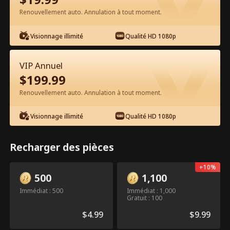
Renouvellement auto. Annulation à tout moment.
Regarder gratuitement sur l'App
Visionnage illimité
Qualité HD 1080p
VIP Annuel
$
199.99
Renouvellement auto. Annulation à tout moment.
Visionnage illimité
Qualité HD 1080p
Épisode 43 - La mascarade du
milliardaire Film complet
Recharger des pièces
+
10
%
1-50
51-79
Tous les épisodes
500
1,100
Immédiat : 500
Immédiat : 1,000
43
44
45
46
47
4
Gratuit : 100
$
4.99
$
9.99