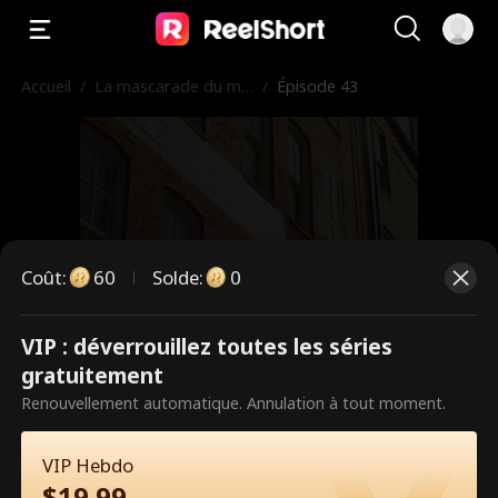
Accueil
/
La mascarade du mill
/
Épisode 43
iardaire
Coût
:
60
Solde
:
0
VIP : déverrouillez toutes les séries
Ce sont des épisodes payants.
gratuitement
Débloquez pour regarder.
Renouvellement automatique. Annulation à tout moment.
VIP Hebdo
60
Débloquer maintenant
$
19.99