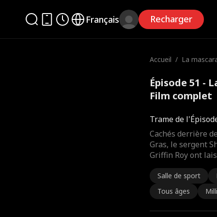
Recharger
Français
Accueil
/
La mascarad
e
Épisode 51 - 
Film complet
Trame de l'Épisod
Cachés derrière d
Gras, le sergent S
Griffin Roy ont lai
Salle de sport
Tous âges
Mill