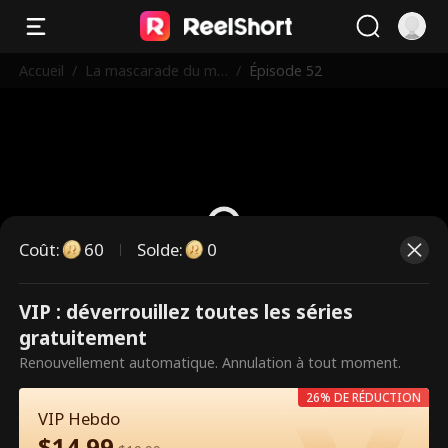
Accueil
/
La mascarade du mill
/
Épisode 52
iardaire
Coût
:
60
Solde
:
0
VIP : déverrouillez toutes les séries
Ce sont des épisodes payants.
gratuitement
Débloquez pour regarder.
Renouvellement automatique. Annulation à tout moment.
26% DE RÉDUCTION
VIP Hebdo
60
Débloquer maintenant
$
14.99