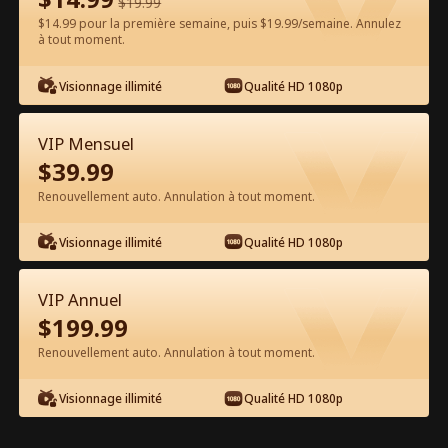
$
19.99
$14.99 pour la première semaine, puis $19.99/semaine. Annulez
Regarder gratuitement sur l'App
à tout moment.
Visionnage illimité
Qualité HD 1080p
VIP Mensuel
$
39.99
Renouvellement auto. Annulation à tout moment.
Épisode 52 - La mascarade du
Visionnage illimité
Qualité HD 1080p
milliardaire Film complet
VIP Annuel
1-50
51-79
Tous les épisodes
$
199.99
Renouvellement auto. Annulation à tout moment.
52
53
54
55
56
5
Visionnage illimité
Qualité HD 1080p