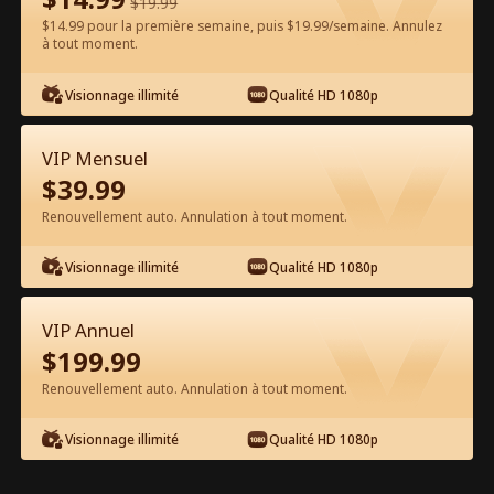
$
19.99
$14.99 pour la première semaine, puis $19.99/semaine. Annulez
Regarder gratuitement sur l'App
à tout moment.
Visionnage illimité
Qualité HD 1080p
VIP Mensuel
$
39.99
Renouvellement auto. Annulation à tout moment.
Épisode 53 - La Femme Survivante
Visionnage illimité
Qualité HD 1080p
Vengeresse Film complet
VIP Annuel
1-50
51-85
Tous les épisodes
$
199.99
Renouvellement auto. Annulation à tout moment.
53
54
55
56
57
5
Visionnage illimité
Qualité HD 1080p