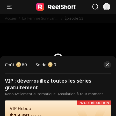
Accueil
/
La Femme Survivante
/
Épisode 53
Vengeresse
Coût
:
60
Solde
:
0
VIP : déverrouillez toutes les séries
Ce sont des épisodes payants.
gratuitement
Débloquez pour regarder.
Renouvellement automatique. Annulation à tout moment.
26% DE RÉDUCTION
VIP Hebdo
60
Débloquer maintenant
$
14.99