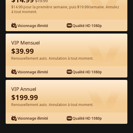
$
19.99
$14.99 pour la première semaine, puis $19.99/semaine. Annulez
Regarder gratuitement sur l'App
à tout moment.
Visionnage illimité
Qualité HD 1080p
VIP Mensuel
$
39.99
Renouvellement auto. Annulation à tout moment.
Épisode 54 - Arraché un milliardaire
Visionnage illimité
Qualité HD 1080p
pour être mon mari Film complet
VIP Annuel
1-50
51-63
Tous les épisodes
$
199.99
Renouvellement auto. Annulation à tout moment.
54
55
56
57
58
5
Visionnage illimité
Qualité HD 1080p