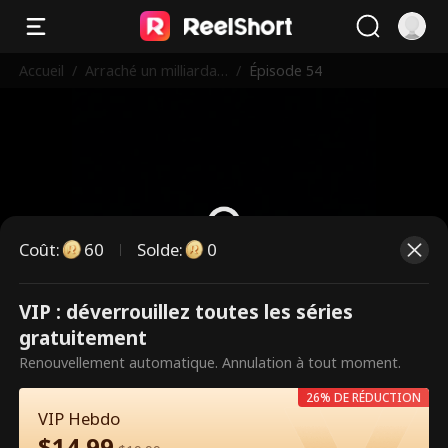
Accueil
/
Arraché un milliardair
/
Épisode 54
e pour être mon mar
i
Coût
:
60
Solde
:
0
VIP : déverrouillez toutes les séries
Ce sont des épisodes payants.
gratuitement
Débloquez pour regarder.
Renouvellement automatique. Annulation à tout moment.
26% DE RÉDUCTION
VIP Hebdo
60
Débloquer maintenant
$
14.99