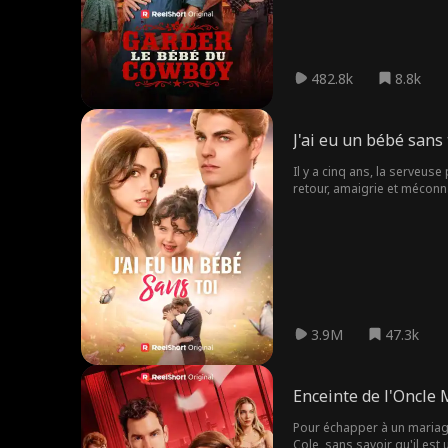
482.8k
8.8k
J'ai eu un bébé sans 
Il y a cinq ans, la serveus
retour, amaigrie et méconnai
3.9M
47.3k
Enceinte de l'Oncle 
Pour échapper à un mariage
Cole, sans savoir qu'il est 