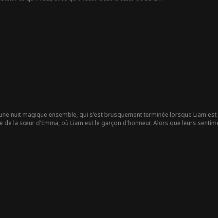
ne nuit magique ensemble, qui s'est brusquement terminée lorsque Liam est pa
ge de la sœur d'Emma, où Liam est le garçon d'honneur. Alors que leurs sentim
m le temps d'un week-end pour que son ex la laisse tranquille.