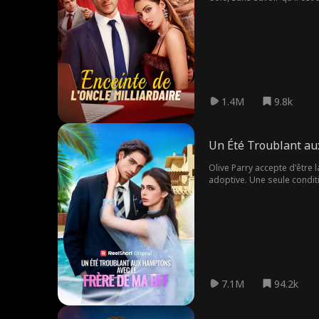
l'homme idéal qu'elle atten
1.4M
9.8k
Un Été Troublant au
Olive Parry accepte d'être
adoptive. Une seule condit
avait secrètement désiré ap
7.1M
94.2k