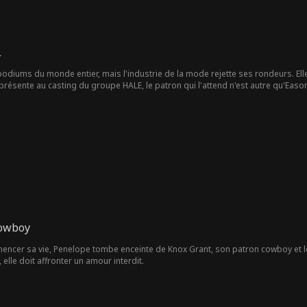
L
 podiums du monde entier, mais l'industrie de la mode rejette ses rondeurs. Elle
 présente au casting du groupe HALE, le patron qui l'attend n'est autre qu'Eason
Cowboy
encer sa vie, Penelope tombe enceinte de Knox Grant, son patron cowboy et le 
, elle doit affronter un amour interdit.