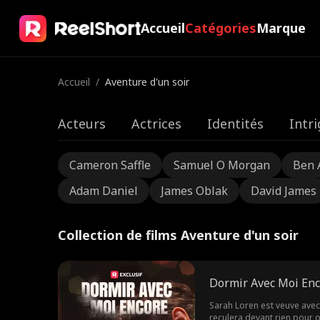
Accueil
Catégories
Marque
Accueil
/
Aventure d'un soir
Acteurs
Actrices
Identités
Intr
Cameron Saffle
Samuel O Morgan
Ben 
Adam Daniel
James Oblak
David James
Collection de films Aventure d'un soir
Dormir Avec Moi En
Sarah Loren est veuve avec u
reculera devant rien pour ob