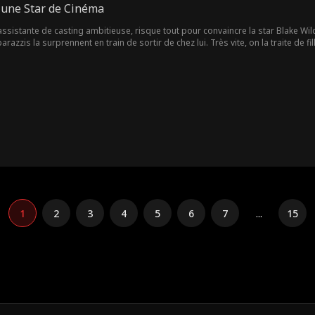
une Star de Cinéma
istante de casting ambitieuse, risque tout pour convaincre la star Blake Wilder
arazzis la surprennent en train de sortir de chez lui. Très vite, on la traite de f
. Mais alors que sa réputation s'effondre, le froid et taciturne Blake commenc
1
2
3
4
5
6
7
...
15