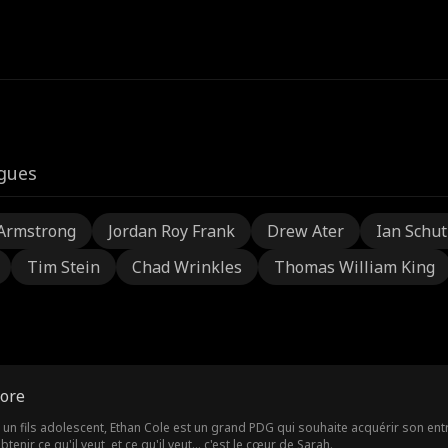
igues
Armstrong
Jordan Roy Frank
Drew Ater
Ian Schu
Tim Stein
Chad Wrinkles
Thomas William King
core
n fils adolescent, Ethan Cole est un grand PDG qui souhaite acquérir son entrepr
tenir ce qu'il veut, et ce qu'il veut… c'est le cœur de Sarah.