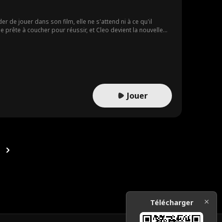
 de jouer dans son film, elle ne s'attend ni à ce qu'il
ille prête à coucher pour réussir, et Cleo devient la nouvelle
e à se tenir à ses côtés d'une façon qu'elle n'aurait jamais
Jouer
Télécharger