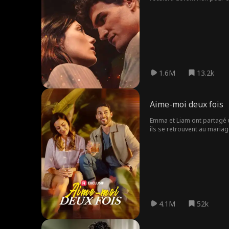
1.6M
13.2k
Aime-moi deux fois
Emma et Liam ont partagé u
ils se retrouvent au maria
semblant de sortir avec Lia
4.1M
52k