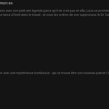
 mon ex
ions avec son petit ami égoïste parce qu'il ne croit pas en elle, Lucia se promet 
 se lance à fond dans le travail - et sous les ordres de son superviseur, le Dr.
e tout... le père de son ex.
ir avec une mystérieuse bombasse - qui se trouve être son nouveau patron ! Qua