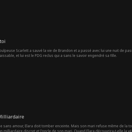
toi
e pulpeuse Scarlett a sauvé la vie de Brandon et a passé avec lui une nuit de pas
ssable, et lui est le PDG reclus qui a sans le savoir engendré sa fille.
Milliardaire
 sans amour, Elara doit tomber enceinte. Mais son mari refuse même de la touc
un milliardaire discret et l'oncle de son mari. Quand Elara découvrira-t-elle la vé