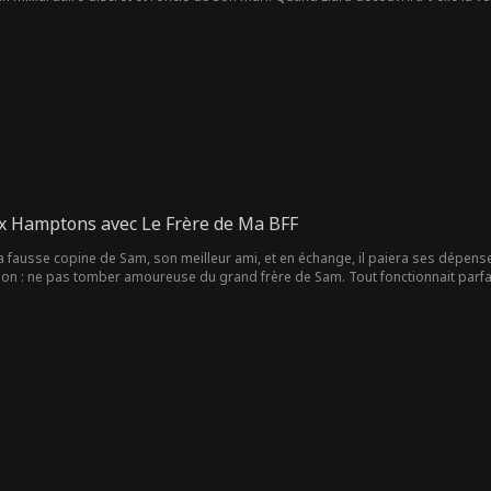
dait depuis toujours ?
x Hamptons avec Le Frère de Ma BFF
 la fausse copine de Sam, son meilleur ami, et en échange, il paiera ses dépen
ion : ne pas tomber amoureuse du grand frère de Sam. Tout fonctionnait parfa
rès une aventure d'un soir et le frère aîné de Sam, interdit d'accès, étaient l