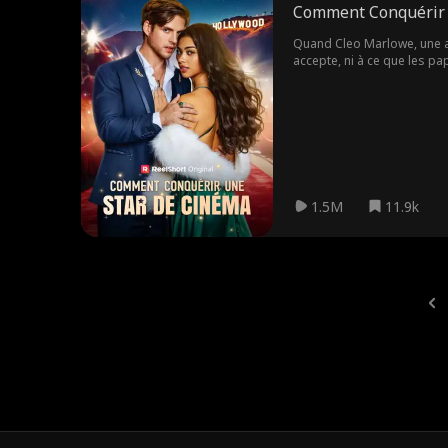
Comment Conquérir 
Quand Cleo Marlowe, une ass
accepte, ni à ce que les pap
rumeur préférée d'Hollywood
imaginée.
1.5M
11.9k