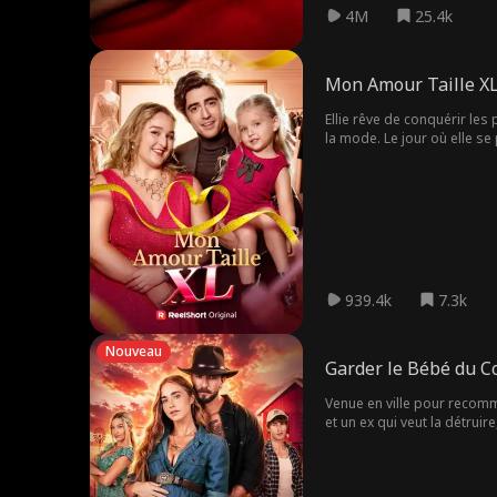
4M
25.4k
Mon Amour Taille X
Ellie rêve de conquérir les
la mode. Le jour où elle se
939.4k
7.3k
Nouveau
Garder le Bébé du 
Venue en ville pour recomm
et un ex qui veut la détruire